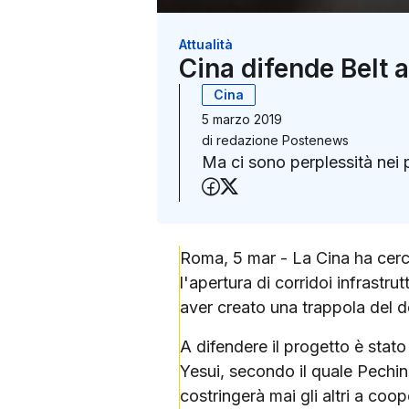
Attualità
Cina difende Belt 
Cina
5 marzo 2019
di
redazione Postenews
Ma ci sono perplessità nei 
Condividi su Faceboo
Condividi su X (Twit
Roma, 5 mar - La Cina ha cercat
l'apertura di corridoi infrastr
aver creato una trappola del de
A difendere il progetto è stat
Yesui, secondo il quale Pechin
costringerà mai gli altri a coo