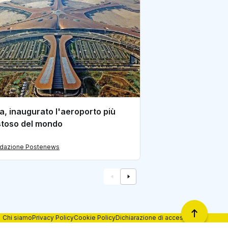
Cina, per valuta 
agosto maggior c
di redazione Postene
a, inaugurato l'aeroporto più
toso del mondo
edazione Postenews
Chi siamo
Privacy Policy
Cookie Policy
Dichiarazione di accessibilità