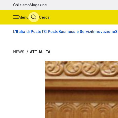
Vai al contenuto principale
Chi siamo
Magazine
Menù
Cerca
L'Italia di Poste
TG Poste
Business e Servizi
Innovazione
S
NEWS
ATTUALITÀ