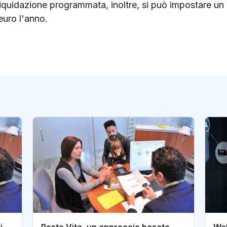
iquidazione programmata, inoltre, si può impostare un p
euro l'anno.
i
Poste Vita, un approccio basato
Web