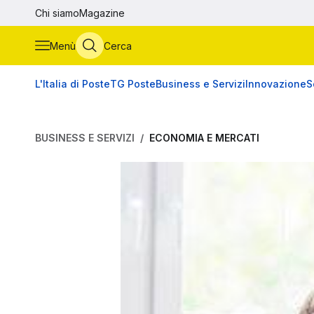
Vai al contenuto principale
Chi siamo
Magazine
Menù
Cerca
L'Italia di Poste
TG Poste
Business e Servizi
Innovazione
S
BUSINESS E SERVIZI
ECONOMIA E MERCATI