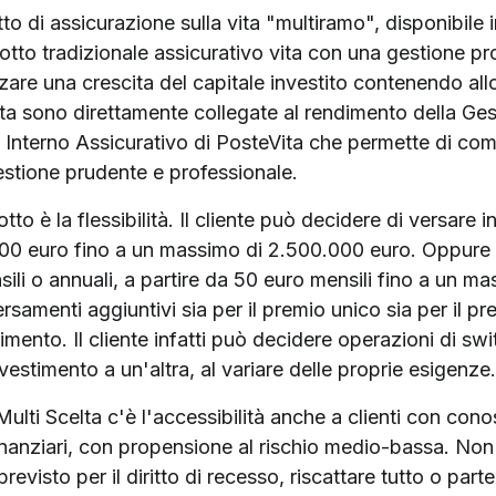
o di assicurazione sulla vita "multiramo", disponibile in 
tto tradizionale assicurativo vita con una gestione pr
zare una crescita del capitale investito contenendo all
lta sono direttamente collegate al rendimento della Ges
 Interno Assicurativo di PosteVita che permette di combi
estione prudente e professionale.
to è la flessibilità. Il cliente può decidere di versare
 500 euro fino a un massimo di 2.500.000 euro. Oppure
sili o annuali, a partire da 50 euro mensili fino a un ma
rsamenti aggiuntivi sia per il premio unico sia per il pre
imento. Il cliente infatti può decidere operazioni di s
estimento a un'altra, al variare delle proprie esigenze.
e Multi Scelta c'è l'accessibilità anche a clienti con c
finanziari, con propensione al rischio medio-bassa. Non
previsto per il diritto di recesso, riscattare tutto o part