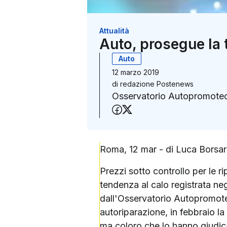
Attualità
Auto, prosegue la t
Auto
12 marzo 2019
di
redazione Postenews
Osservatorio Autopromotec
Condividi su Faceboo
Condividi su X (Twit
Roma, 12 mar - di Luca Borsar
Prezzi sotto controllo per le r
tendenza al calo registrata neg
dall'Osservatorio Autopromotec
autoriparazione, in febbraio la
ma coloro che lo hanno giudica