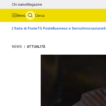
Vai al contenuto principale
Chi siamo
Magazine
Menù
Cerca
L'Italia di Poste
TG Poste
Business e Servizi
Innovazione
S
NEWS
ATTUALITÀ