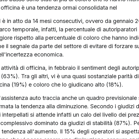
i officina è una tendenza ormai consolidata nel
d è in atto da 14 mesi consecutivi, ovvero da gennaio 
o arco temporale, infatti, la percentuale di autoriparato
iore rispetto alla percentuale di coloro che hanno ind
il segnale da parte del settore di evitare di forzare su
ell'incertezza economica.
i attività di officina, in febbraio il sentiment degli auto
 (63%). Tra gli altri, vi è una quasi sostanziale parità d
officina (19%) e coloro che lo giudicano alto (18%).
l'assistenza auto traccia anche un quadro previsionale 
rmata la tendenza alla diminuzione. Secondo i giudizi de
 interpellati si attende infatti un calo del livello dei pr
mplessivo dominato da giudizi di stabilità (87%). Per il 
ve tendenza all'aumento. Il 15% degli operatori si aspe