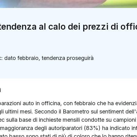
endenza al calo dei prezzi di offi
: dato febbraio, tendenza proseguirà
k
ter)
i
iparazioni auto in officina, con febbraio che ha eviden
li ultimi mesi. Secondo il Barometro sul sentiment dell
 sulla base di inchieste mensili condotte su campioni r
 maggioranza degli autoriparatori (83%) ha indicato infat
to basso sono stati di più di coloro che lo hanno rite