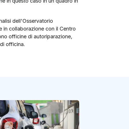
che in questo caso in un quadro in
alisi dell'Osservatorio
e in collaborazione con il Centro
no officine di autoriparazione,
di officina.
Auto, accordo Ue
veicoli a emissio