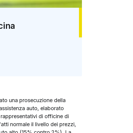
cina
ziato una prosecuzione della
'assistenza auto, elaborato
appresentativi di officine di
ti normale il livello dei prezzi,
nuto alto (15% contro 2%). La