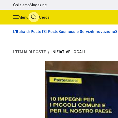
Vai al contenuto principale
Chi siamo
Magazine
Menù
Cerca
L'Italia di Poste
TG Poste
Business e Servizi
Innovazione
S
L'ITALIA DI POSTE
INIZIATIVE LOCALI