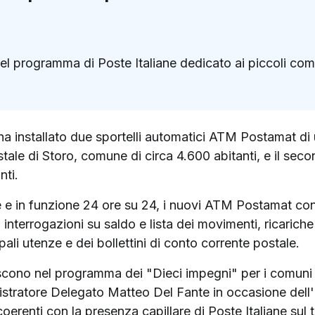
l programma di Poste Italiane dedicato ai piccoli com
k
ter)
ha installato due sportelli automatici ATM Postamat di 
Postale di Storo, comune di circa 4.600 abitanti, e il 
nti.
tte e in funzione 24 ore su 24, i nuovi ATM Postamat co
 interrogazioni su saldo e lista dei movimenti, ricarich
pali utenze e dei bollettini di conto corrente postale.
riscono nel programma dei "Dieci impegni" per i comuni 
stratore Delegato Matteo Del Fante in occasione dell'i
renti con la presenza capillare di Poste Italiane sul t