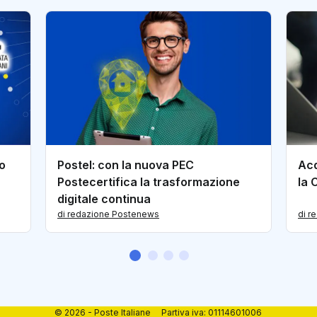
so
Postel: con la nuova PEC
Acq
Postecertifica la trasformazione
la 
digitale continua
di redazione Postenews
di r
© 2026 - Poste Italiane Partiva iva: 01114601006