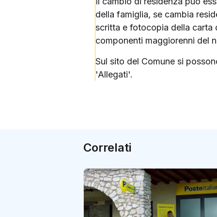
Il cambio di residenza può es
della famiglia, se cambia resi
scritta e fotocopia della carta
componenti maggiorenni del nu
Sul sito del Comune si possono t
'Allegati'.
Correlati