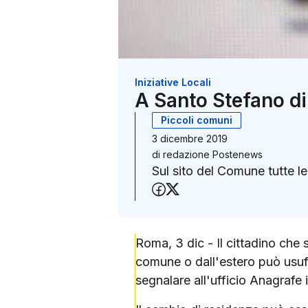
Iniziative Locali
A Santo Stefano d
Piccoli comuni
3 dicembre 2019
di
redazione Postenews
Sul sito del Comune tutte l
Condividi su Faceboo
Condividi su X (Twit
Roma, 3 dic - Il cittadino che
comune o dall'estero può usufr
segnalare all'ufficio Anagrafe 