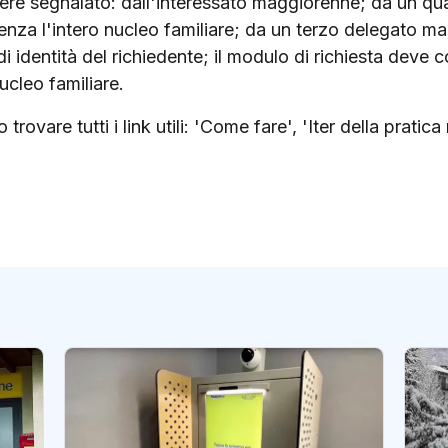
sere segnalato: dall'interessato maggiorenne; da un 
denza l'intero nucleo familiare; da un terzo delegato m
 di identità del richiedente; il modulo di richiesta deve
cleo familiare.
rovare tutti i link utili: 'Come fare', 'Iter della pratica