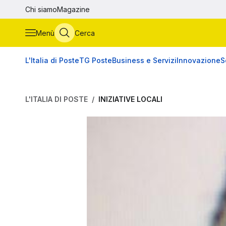
Vai al contenuto principale
Chi siamo
Magazine
Menù
Cerca
L'Italia di Poste
TG Poste
Business e Servizi
Innovazione
S
L'ITALIA DI POSTE
INIZIATIVE LOCALI