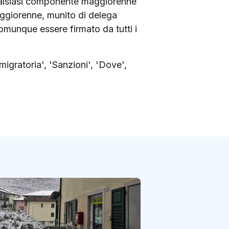
qualsiasi componente maggiorenne
aggiorenne, munito di delega
 comunque essere firmato da tutti i
 migratoria', 'Sanzioni', 'Dove',
Nuova sede per l’
Dizzasco, in prov