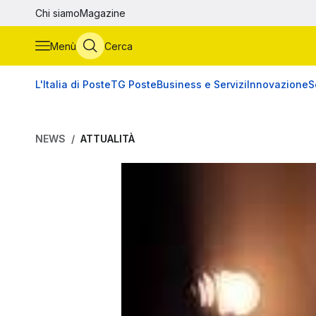
Vai al contenuto principale
Chi siamo
Magazine
Menù
Cerca
L'Italia di Poste
TG Poste
Business e Servizi
Innovazione
S
NEWS
ATTUALITÀ