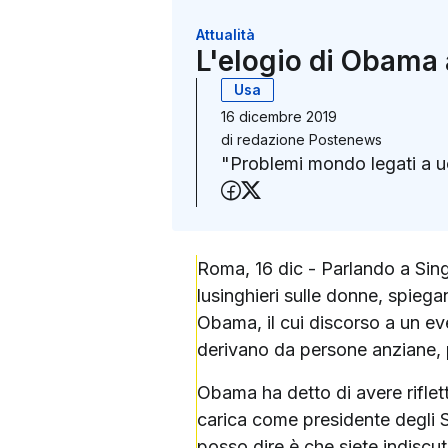
Attualità
L'elogio di Obama a
Usa
16 dicembre 2019
di
redazione Postenews
"Problemi mondo legati a u
Condividi su Faceboo
Condividi su X (Twit
Roma, 16 dic - Parlando a Sing
lusinghieri sulle donne, spieg
Obama, il cui discorso a un ev
derivano da persone anziane, 
Obama ha detto di avere rifle
carica come presidente degli S
posso dire è che siete indiscut