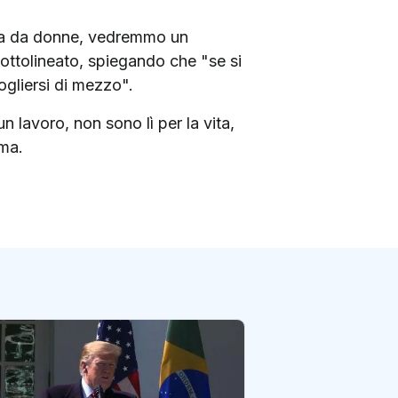
ita da donne, vedremmo un
a sottolineato, spiegando che "se si
ogliersi di mezzo".
n lavoro, non sono lì per la vita,
ama.
Incendi in Califor
anche la Ronald 