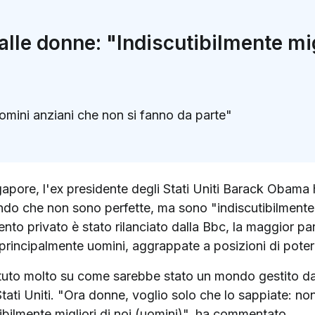
lle donne: "Indiscutibilmente mig
omini anziani che non si fanno da parte"
k
ter)
apore, l'ex presidente degli Stati Uniti Barack Obama 
ando che non sono perfette, ma sono "indiscutibilmente
ento privato è stato rilanciato dalla Bbc, la maggior p
principalmente uomini, aggrappate a posizioni di poter
ttuto molto su come sarebbe stato un mondo gestito d
tati Uniti. "Ora donne, voglio solo che lo sappiate: non
ibilmente migliori di noi (uomini)", ha commentato.