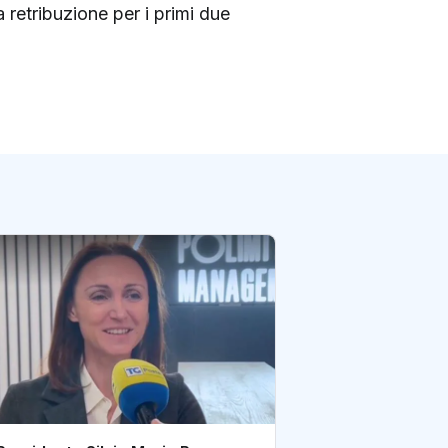
 retribuzione per i primi due
Basilicata: a Pa
un ufficio postal
di redazione Postene