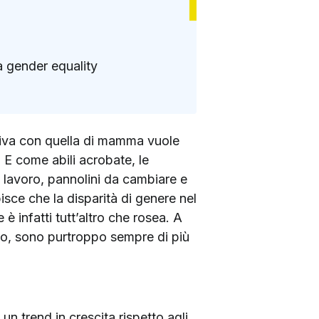
la gender equality
ativa con quella di mamma vuole
. E come abili acrobate, le
l lavoro, pannolini da cambiare e
pisce che la disparità di genere nel
è infatti tutt’altro che rosea. A
glio, sono purtroppo sempre di più
 trend in crescita rispetto agli