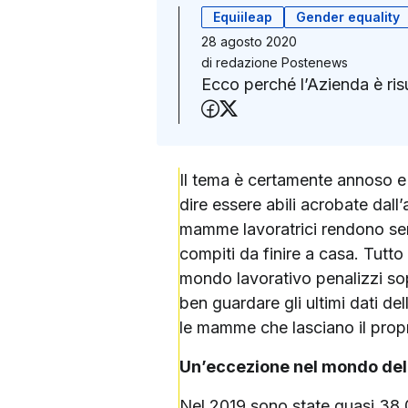
Equiileap
Gender equality
28 agosto 2020
di
redazione Postenews
Ecco perché l’Azienda è risu
Condividi su Faceboo
Condividi su X (Twit
Il tema è certamente annoso e 
dire essere abili acrobate dall
mamme lavoratrici rendono sens
compiti da finire a casa. Tutto 
mondo lavorativo penalizzi sopr
ben guardare gli ultimi dati de
le mamme che lasciano il propr
Un’eccezione nel mondo del
Nel 2019 sono state quasi 38.0