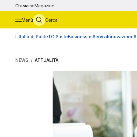
Vai al contenuto principale
Chi siamo
Magazine
Menù
Cerca
L'Italia di Poste
TG Poste
Business e Servizi
Innovazione
S
NEWS
ATTUALITÀ