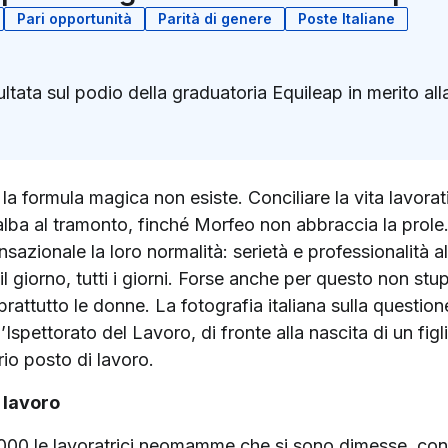
Pari opportunità
Parità di genere
Poste Italiane
ltata sul podio della graduatoria Equileap in merito al
k
ter)
la formula magica non esiste. Conciliare la vita lavor
’alba al tramonto, finché Morfeo non abbraccia la prole
azionale la loro normalità: serietà e professionalità a
il giorno, tutti i giorni. Forse anche per questo non stu
attutto le donne. La fotografia italiana sulla questione 
ll’Ispettorato del Lavoro, di fronte alla nascita di un fi
io posto di lavoro.
 lavoro
00 le lavoratrici neomamme che si sono dimesse, con un