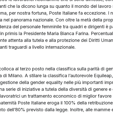
nti che la dicono lunga su quanto il mondo del lavoro 
 ma, per nostra fortuna, Poste Italiane fa eccezione. I n
 nel panorama nazionale. Con oltre la metà della propr
enza del personale femminile tra quadri e dirigenti è pa
n primis la Presidente Maria Bianca Farina. Percentual
nte attenta alla tutela e alla protezione dei Diritti Um
ti traguardi a livello internazionale.
colloca al terzo posto nella classifica sulla parità di g
 di Milano. A stilare la classifica l’autorevole Equile
a gestione della gender equality nelle più importanti imp
na serie di iniziative a tutela della diversità di genere 
avoratrici un trattamento economico di miglior favore r
ternità Poste Italiane eroga il 100% della retribuzione 
nto dell’80% previsto dalla legge. Inoltre, alle mamme 