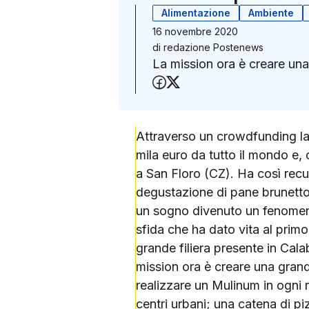
Alimentazione
Ambiente
16 novembre 2020
di
redazione Postenews
La mission ora è creare una 
Condividi su Faceboo
Condividi su X (Twit
Attraverso un crowdfunding la
mila euro da tutto il mondo e, 
a San Floro (CZ). Ha così recup
degustazione di pane brunetto,
un sogno divenuto un fenomeno 
sfida che ha dato vita al primo
grande filiera presente in Cala
mission ora è creare una grande
realizzare un Mulinum in ogni r
centri urbani; una catena di pi