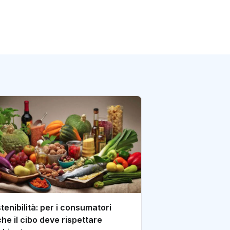
Dall'Elba il vino
prodotto con tec
di redazione Postene
tenibilità: per i consumatori
he il cibo deve rispettare