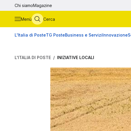
Vai al contenuto principale
Chi siamo
Magazine
Menù
Cerca
L'Italia di Poste
TG Poste
Business e Servizi
Innovazione
S
L'ITALIA DI POSTE
INIZIATIVE LOCALI