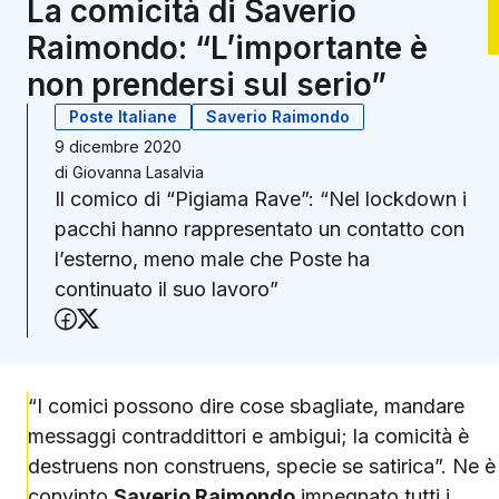
La comicità di Saverio
Raimondo: “L’importante è
non prendersi sul serio”
Poste Italiane
Saverio Raimondo
9 dicembre 2020
di
Giovanna Lasalvia
Il comico di “Pigiama Rave”: “Nel lockdown i
pacchi hanno rappresentato un contatto con
l’esterno, meno male che Poste ha
continuato il suo lavoro”
Condividi su Facebook
Condividi su X (Twitter)
“I comici possono dire cose sbagliate, mandare
messaggi contraddittori e ambigui; la comicità è
destruens non construens, specie se satirica”. Ne è
convinto
Saverio Raimondo
impegnato tutti i