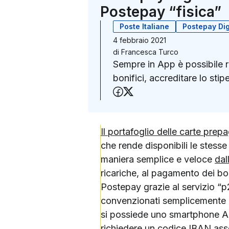
Postepay “fisica”
Poste Italiane
Postepay Dig
4 febbraio 2021
di
Francesca Turco
Sempre in App è possibile ri
bonifici, accreditare lo sti
Condividi su Faceboo
Condividi su X (Twit
Il portafoglio delle carte pre
che rende disponibili le stesse 
maniera semplice e veloce
dal
ricariche, al pagamento dei boll
Postepay grazie al servizio “p2
convenzionati semplicemente i
si possiede uno smartphone 
richiedere un codice IBAN asso