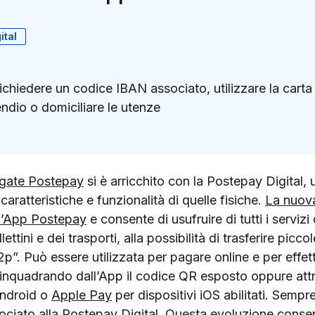
ital
chiedere un codice IBAN associato, utilizzare la carta 
pendio o domiciliare le utenze
k
ter)
pagate Postepay
si è arricchito con la Postepay Digital,
caratteristiche e funzionalità di quelle fisiche.
La nuova
l’App Postepay
e consente di usufruire di tutti i servizi 
ettini e dei trasporti, alla possibilità di trasferire pic
p”. Può essere utilizzata per pagare online e per effett
nquadrando dall’App il codice QR esposto oppure attr
Android o
Apple Pay
per dispositivi iOS abilitati. Sempre
ciato alla Postepay Digital. Questa evoluzione consente