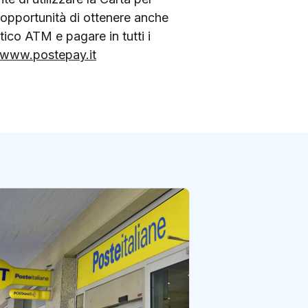
 l’opportunità di ottenere anche
tico ATM e pagare in tutti i
www.postepay.it
Lucia, consulente 
“Con Poste una s
professionale e 
di redazione Postene