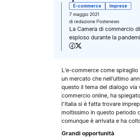
E-commerce
Imprese
7 maggio 2021
di
redazione Postenews
La Camera di commercio di 
esploso durante la pandem
Condividi su Faceboo
Condividi su X (Twit
L’e-commerce come spiraglio di
un mercato che nell’ultimo ann
questo il tema del dialogo vi
commercio online, ha spiegato
l’Italia si è fatta trovare imp
moltissimo in questo periodo d
comunque è arrivata e ha colto
Grandi opportunità