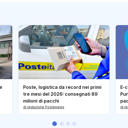
te
Poste, logistica da record nei primi
E-c
tre mesi del 2026: consegnati 89
Pun
milioni di pacchi
pac
di redazione Postenews
di r