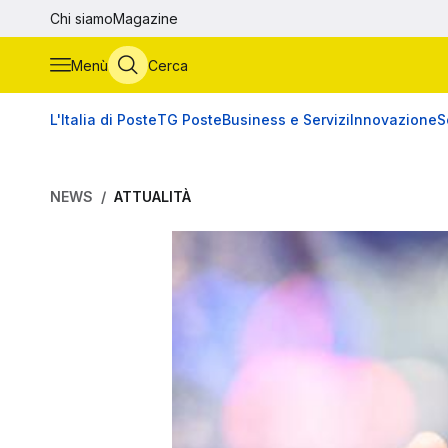
Vai al contenuto principale
Chi siamo
Magazine
Menù
Cerca
L'Italia di Poste
TG Poste
Business e Servizi
Innovazione
S
NEWS
ATTUALITÀ