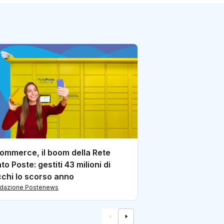
E-Commerce: con 
di pacchi sotto l
di redazione Postene
ommerce, il boom della Rete
to Poste: gestiti 43 milioni di
chi lo scorso anno
edazione Postenews