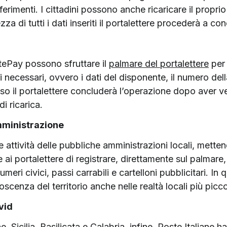
iferimenti. I cittadini possono anche ricaricare il proprio
za di tutti i dati inseriti il portalettere procederà a co
tePay possono sfruttare il
palmare del portalettere
per 
necessari, ovvero i dati del disponente, il numero della
o il portalettere concluderà l’operazione dopo aver ver
di ricarica.
Amministrazione
e attività delle pubbliche amministrazioni locali, metten
e ai portalettere di registrare, direttamente sul palmare
eri civici, passi carrabili e cartelloni pubblicitari. I
cenza del territorio anche nelle realtà locali più picco
vid
he
,
Sicilia
,
Basilicata
e
Calabria
, infine, Poste Italiane h