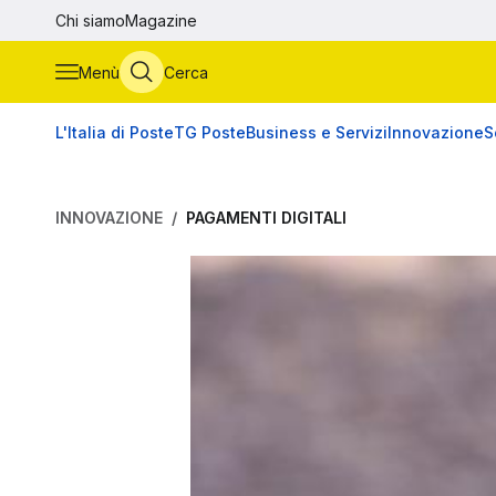
Vai al contenuto principale
Chi siamo
Magazine
Menù
Cerca
L'Italia di Poste
TG Poste
Business e Servizi
Innovazione
S
INNOVAZIONE
PAGAMENTI DIGITALI