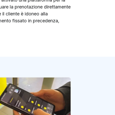
tuare la prenotazione direttamente
 il cliente è idoneo alla
ento fissato in precedenza,
Poste Italiane pr
company del Paes
27 milioni di cont
di redazione Postene