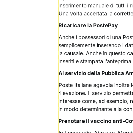
inserimento manuale di tutti i r
Una volta accertata la correttez
Ricaricare la PostePay
Anche i possessori di una Pos
semplicemente inserendo i dati 
la causale. Anche in questo cas
inseriti e stampata l’anteprima 
Al servizio della Pubblica 
Poste Italiane agevola inoltre l
rilevazione. Il servizio permett
interesse come, ad esempio, num
in modo determinante alla conos
Prenotare il vaccino anti-Co
In
Lombardia
,
Abruzzo
,
Marc