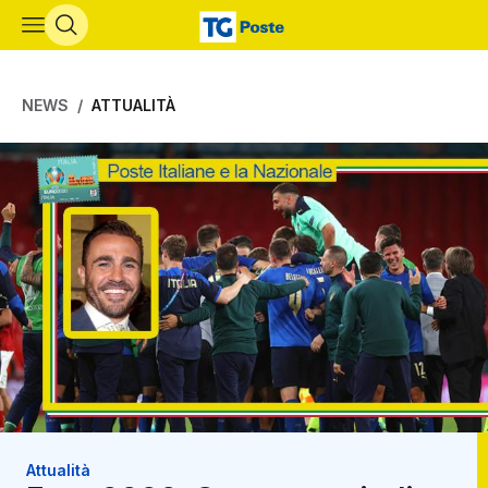
Vai al contenuto principale
NEWS
ATTUALITÀ
Attualità