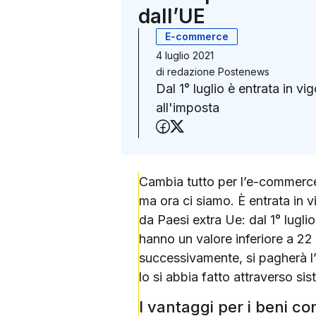
dall’UE
E-commerce
4 luglio 2021
di
redazione Postenews
Dal 1° luglio è entrata in v
all'imposta
Condividi su Faceboo
Condividi su X (Twit
Cambia tutto per l’e-commerce.
ma ora ci siamo. È entrata in 
da Paesi extra Ue: dal 1° lugli
hanno un valore inferiore a 22 
successivamente, si pagherà l’
lo si abbia fatto attraverso s
I vantaggi per i beni co