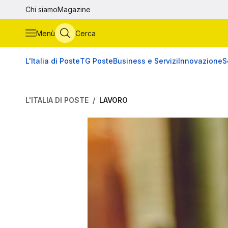
Vai al contenuto principale
Chi siamo
Magazine
Menù
Cerca
L'Italia di Poste
TG Poste
Business e Servizi
Innovazione
S
L'ITALIA DI POSTE
LAVORO