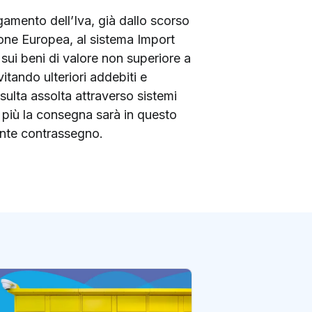
gamento dell’Iva, già dallo scorso
nione Europea, al sistema Import
sui beni di valore non superiore a
itando ulteriori addebiti e
isulta assolta attraverso sistemi
n più la consegna sarà in questo
ante contrassegno.
E-Commerce: con 