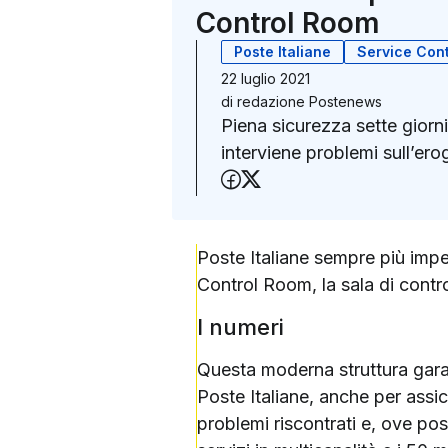
Control Room
Poste Italiane
Service Con
22 luglio 2021
di
redazione Postenews
Piena sicurezza sette giorni
interviene problemi sull’ero
Condividi su Faceboo
Condividi su X (Twit
Poste Italiane sempre più imp
Control Room, la sala di control
I numeri
Questa moderna struttura garant
Poste Italiane, anche per assic
problemi riscontrati e, ove poss