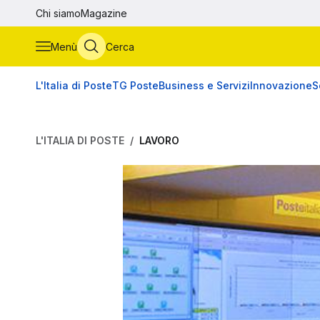
Vai al contenuto principale
Chi siamo
Magazine
Menù
Cerca
L'Italia di Poste
TG Poste
Business e Servizi
Innovazione
S
L'ITALIA DI POSTE
LAVORO