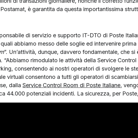
milioni di transazioni giornaliere, nonché il corretto fu
 Postamat, è garantita da questa importantissima strutt
esponsabile di servizio e supporto IT-DTO di Poste Itali
 i quali abbiamo messo delle soglie ed intervenire prima
em
”. Un’attività, dunque, davvero fondamentale, che si 
 “Abbiamo rimodulato le attività della Service Contro
orking, consentendo ai nostri operatori di svolgere le st
ule virtuali consentono a tutti gli operatori di scambiar
ese, dalla
Service Control Room di Poste Italiane
, vengo
rca 44.000 potenziali incidenti. La sicurezza, per Post