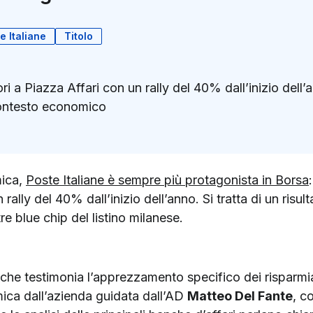
e Italiane
Titolo
gliori a Piazza Affari con un rally del 40% dall’inizio del
contesto economico
k
ter)
mica,
Poste Italiane è sempre più protagonista in Borsa
n rally del 40% dall’inizio dell’anno. Si tratta di un ris
e blue chip del listino milanese.
he testimonia l’apprezzamento specifico dei risparmiator
ica dall’azienda guidata dall’AD
Matteo Del Fante
, c