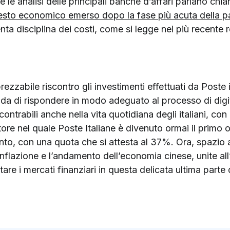
e le analisi delle principali banche d’affari parlano chia
testo economico emerso dopo la fase più acuta della 
nta disciplina dei costi, come si legge nel più recente r
rezzabile riscontro gli investimenti effettuati da Poste 
da di rispondere in modo adeguato al processo di digit
contrabili anche nella vita quotidiana degli italiani, co
tore nel quale Poste Italiane è divenuto ormai il primo
nto, con una quota che si attesta al 37%. Ora, spazio a
ell’inflazione e l’andamento dell’economia cinese, unite a
are i mercati finanziari in questa delicata ultima parte 