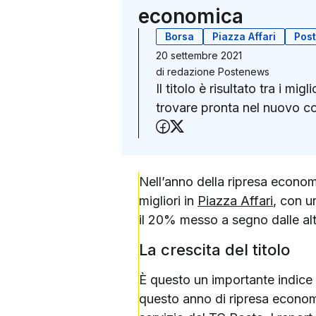
economica
Borsa
Piazza Affari
Post
20 settembre 2021
di
redazione Postenews
Il titolo è risultato tra i mi
trovare pronta nel nuovo 
Condividi su Faceboo
Condividi su X (Twit
Nell’anno della ripresa econo
migliori in
Piazza Affari
, con u
il 20% messo a segno dalle altr
La crescita del titolo
È questo un importante indice c
questo anno di ripresa econom