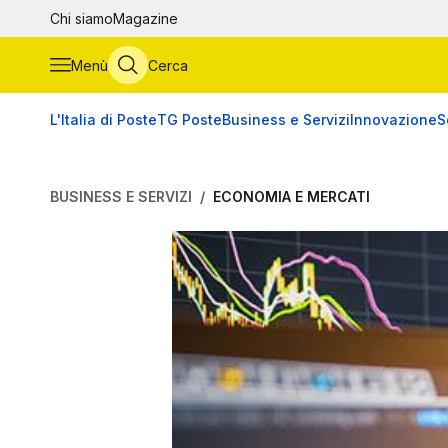
Vai al contenuto principale
Chi siamo
Magazine
Menù
Cerca
L'Italia di Poste
TG Poste
Business e Servizi
Innovazione
S
BUSINESS E SERVIZI
ECONOMIA E MERCATI