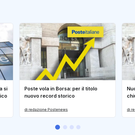
a si
Poste vola in Borsa: per il titolo
Nuo
ico
nuovo record storico
chi
di redazione Postenews
di r