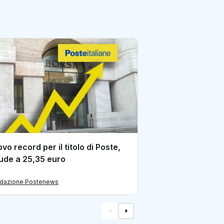
Poste: nuovo reco
Borsa, il titolo sf
di redazione Postene
vo record per il titolo di Poste,
ude a 25,35 euro
edazione Postenews