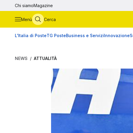
Vai al contenuto principale
Chi siamo
Magazine
Menù
Cerca
L'Italia di Poste
TG Poste
Business e Servizi
Innovazione
S
NEWS
ATTUALITÀ