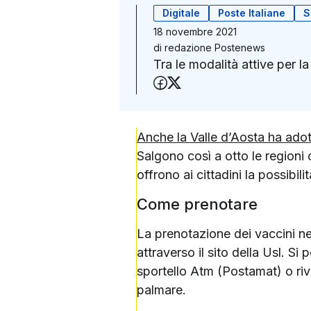
Digitale
Poste Italiane
S
18 novembre 2021
di
redazione Postenews
Tra le modalità attive per la
Condividi su Faceboo
Condividi su X (Twit
Anche la Valle d’Aosta ha adott
Salgono così a otto le regioni
offrono ai cittadini la possibi
Come prenotare
La prenotazione dei vaccini nel
attraverso il sito della Usl. S
sportello Atm (Postamat) o riv
palmare.