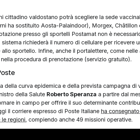
ni cittadino valdostano potrà scegliere la sede vaccinale
ni ha sostituito Aosta-Palaindoor), Morgex, Châtillon 
notazione presso gli sportelli Postamat non è necessario 
l sistema richiederà il numero di cellulare per ricevere 
llo sportello. Infine, anche il portalettere, come nelle al
 nella procedura di prenotazione (servizio gratuito).
Poste
ta della curva epidemica e della prevista campagna di 
nistro della Salute
Roberto Speranza
a partire dal me
ornare in campo per offrire il suo determinante contrib
i il corriere espresso di Poste Italiane
ha consegnato 2
 le regioni
, compiendo anche 49 missioni operative.