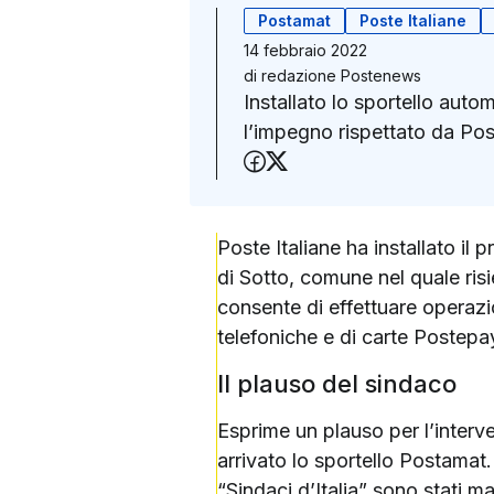
Postamat
Poste Italiane
14 febbraio 2022
di
redazione Postenews
Installato lo sportello autom
l’impegno rispettato da Post
Condividi su Faceboo
Condividi su X (Twit
Poste Italiane ha installato il
di Sotto, comune nel quale risi
consente di effettuare operazio
telefoniche e di carte Postepay
Il plauso del sindaco
Esprime un plauso per l’interv
arrivato lo sportello Postamat.
“Sindaci d’Italia” sono stati m