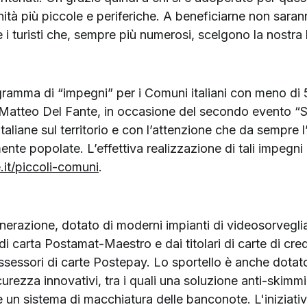
nità più piccole e periferiche. A beneficiarne non sarann
 i turisti che, sempre più numerosi, scelgono la nostra l
ogramma di “impegni” per i Comuni italiani con meno di
Matteo Del Fante, in occasione del secondo evento “Si
Italiane sul territorio e con l’attenzione che da sempre 
nte popolate. L’effettiva realizzazione di tali impegni
it/piccoli-comuni
.
nerazione, dotato di moderni impianti di videosorveglia
di carta Postamat-Maestro e dai titolari di carte di cred
ossessori di carte Postepay. Lo sportello è anche dotato
sicurezza innovativi, tra i quali una soluzione anti-skim
e un sistema di macchiatura delle banconote. L'iniziati