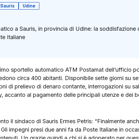
Sauris
Udine
atico a Sauris, in provincia di Udine: la soddisfazione de
e Italiane
k
ter)
 primo sportello automatico ATM Postamat dell’ufficio pos
edono circa 400 abitanti. Disponibile sette giorni su se
ni di prelievo di denaro contante, interrogazioni su sal
, accanto al pagamento delle principali utenze e dei bo
ento il sindaco di Sauris Ermes Petris: “Finalmente anc
 Gli impegni presi due anni fa da Poste Italiane in occ
antenuti. Un grazie quindi a chi si è adoperato per ques