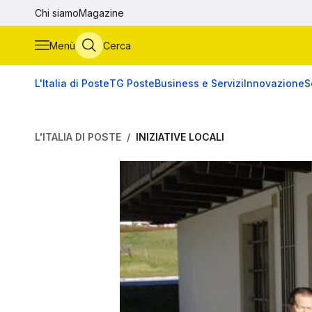
Vai al contenuto principale
Chi siamo
Magazine
Menù
Cerca
L'Italia di Poste
TG Poste
Business e Servizi
Innovazione
S
L'ITALIA DI POSTE
INIZIATIVE LOCALI