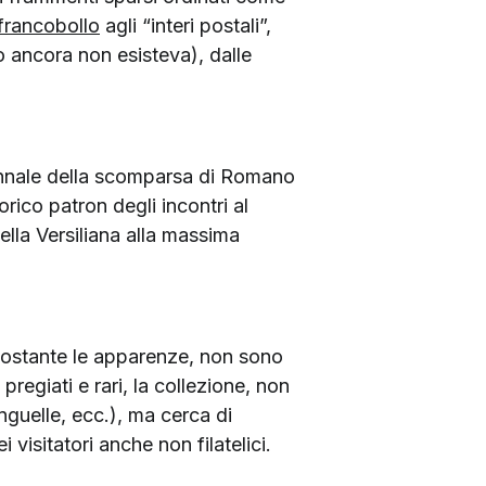
francobollo
agli “interi postali”,
lo ancora non esisteva), dalle
cennale della scomparsa di Romano
orico patron degli incontri al
ella Versiliana alla massima
onostante le apparenze, non sono
regiati e rari, la collezione, non
inguelle, ecc.), ma cerca di
i visitatori anche non filatelici.