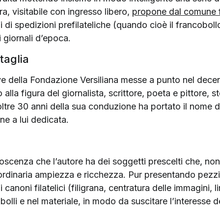
a, visitabile con ingresso libero,
propone dal comune 
pi di spedizioni prefilateliche (quando cioè il francobol
 giornali d’epoca.
aglia
ative della Fondazione Versiliana messe a punto nel de
lla figura del giornalista, scrittore, poeta e pittore, st
oltre 30 anni della sua conduzione ha portato il nome d
ne a lui dedicata.
oscenza che l’autore ha dei soggetti prescelti che, n
aordinaria ampiezza e ricchezza. Pur presentando pezzi p
 canoni filatelici (filigrana, centratura delle immagini, l
obolli e nel materiale, in modo da suscitare l’interesse de