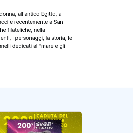
onna, all’antico Egitto, a
nacci e recentemente a San
 filateliche, nella
i, i personaggi, la storia, le
nelli dedicati al “mare e gli
Un francobollo d