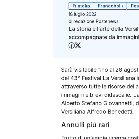
Filatelia
Francobolli
Pos
18 luglio 2022
di
redazione Postenews
La storia e l’arte della Versi
accompagnate da immagini 
Condividi su Faceboo
Condividi su X (Twit
Sarà visitabile fino al 28 agost
del 43° Festival La Versiliana i
attraverso tutte le risorse del
immagini e brevi didascalie. L
Alberto Stefano Giovannetti, 
Versiliana Alfredo Benedetti.
Annulli più rari
Frutto di un’ampia ricerca cos