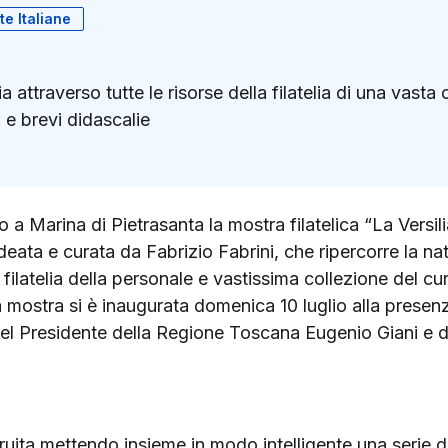
te Italiane
lia attraverso tutte le risorse della filatelia di una vasta
e brevi didascalie
k
ter)
o a Marina di Pietrasanta la mostra filatelica “La Versili
deata e curata da Fabrizio Fabrini, che ripercorre la natur
la filatelia della personale e vastissima collezione del
a mostra si è inaugurata domenica 10 luglio alla presen
del Presidente della Regione Toscana Eugenio Giani e 
truita mettendo insieme in modo intelligente una serie 