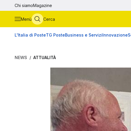
Vai al contenuto principale
Chi siamo
Magazine
Menù
Cerca
L'Italia di Poste
TG Poste
Business e Servizi
Innovazione
S
NEWS
ATTUALITÀ