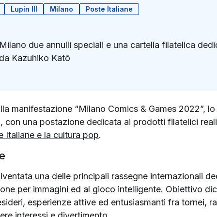
Lupin III
Milano
Poste Italiane
 Milano due annulli speciali e una cartella filatelica de
o da Kazuhiko Katō
k
ter)
 alla manifestazione “Milano Comics & Games 2022”, lo
con una postazione dedicata ai prodotti filatelici real
 Italiane e la cultura pop
.
e
iventata una delle principali rassegne internazionali de
ione per immagini ed al gioco intelligente. Obiettivo dich
sideri, esperienze attive ed entusiasmanti fra tornei, ra
re interessi e divertimento.