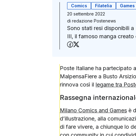
Comics
Filatelia
Games
20 settembre 2022
di
redazione Postenews
Sono stati resi disponibili a
III, il famoso manga creat
Condividi su Faceboo
Condividi su X (Twit
Poste Italiane ha partecipato
MalpensaFiere a Busto Arsizio, 
rinnova così il
legame tra Poste
Rassegna internazional
Milano Comics and Games
è d
d’illustrazione, alla comunicaz
di fare vivere, a chiunque lo de
con community in cui condivide