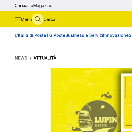
Vai al contenuto principale
Chi siamo
Magazine
Menù
Cerca
L'Italia di Poste
TG Poste
Business e Servizi
Innovazione
S
NEWS
ATTUALITÀ