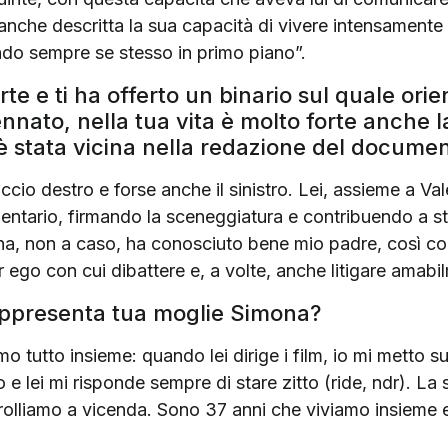
anche descritta la sua capacità di vivere intensamente 
endo sempre se stesso in primo piano”.
e e ti ha offerto un binario sul quale orien
ato, nella tua vita è molto forte anche l
è stata vicina nella redazione del documen
raccio destro e forse anche il sinistro. Lei, assieme a V
entario, firmando la sceneggiatura e contribuendo a s
, non a caso, ha conosciuto bene mio padre, così come tu
r ego con cui dibattere e, a volte, anche litigare amabil
rappresenta tua moglie Simona?
o tutto insieme: quando lei dirige i film, io mi metto 
o e lei mi risponde sempre di stare zitto (ride, ndr). 
trolliamo a vicenda. Sono 37 anni che viviamo insieme 