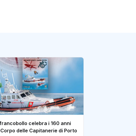
Filatelia: un fra
alla Folgore
di redazione Postene
francobollo celebra i 160 anni
 Corpo delle Capitanerie di Porto