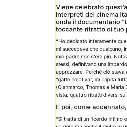
Viene celebrato quest’a
interpreti del cinema it
onda il documentario “La
toccante ritratto di tu
“Ho dedicato interamente quest’
mi succedeva che qualcuno, in
mio padre non c’era più. Nota
stessi, definivano una imperdon
apprezzare. Perché ciò stava a 
“gaffe emotiva”, mi capita tutt
(Gianmarco, Thomas e Maria Sole
vista, quattro ritratti diversi s
E poi, come accennato, 
“Si tratta di un ricordo intim
carriera ma anche il dietro le 