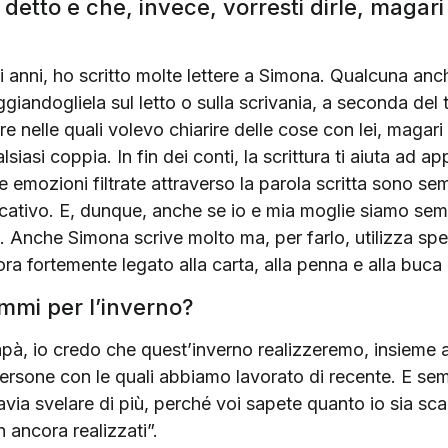
detto e che, invece, vorresti dirle, magar
li anni, ho scritto molte lettere a Simona. Qualcuna 
giandogliela sul letto o sulla scrivania, a seconda del
re nelle quali volevo chiarire delle cose con lei, maga
lsiasi coppia. In fin dei conti, la scrittura ti aiuta ad
e emozioni filtrate attraverso la parola scritta sono 
ativo. E, dunque, anche se io e mia moglie siamo sempr
re. Anche Simona scrive molto ma, per farlo, utilizza spe
 fortemente legato alla carta, alla penna e alla buca d
ammi per l’inverno?
à, io credo che quest’inverno realizzeremo, insieme a
ersone con le quali abbiamo lavorato di recente. E semp
avia svelare di più, perché voi sapete quanto io sia s
 ancora realizzati”.