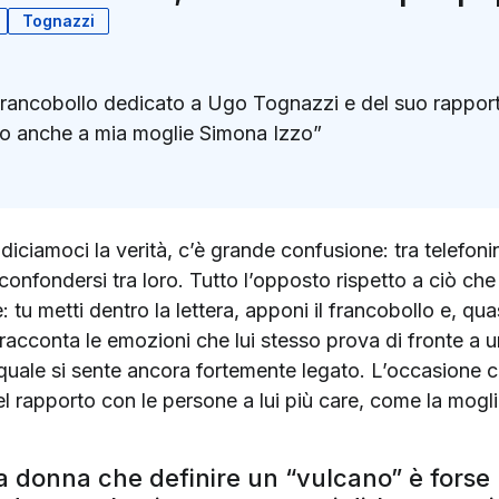
Tognazzi
l francobollo dedicato a Ugo Tognazzi e del suo rappor
sso anche a mia moglie Simona Izzo”
k
ter)
iciamoci la verità, c’è grande confusione: tra telefonini
onfondersi tra loro. Tutto l’opposto rispetto a ciò che
: tu metti dentro la lettera, apponi il francobollo e, quas
racconta le emozioni che lui stesso prova di fronte a
a quale si sente ancora fortemente legato. L’occasione 
el rapporto con le persone a lui più care, come la mogl
a donna che definire un “vulcano” è forse