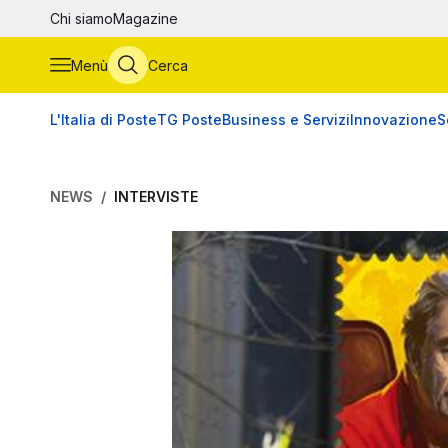
Vai al contenuto principale
Chi siamo
Magazine
Menù
Cerca
L'Italia di Poste
TG Poste
Business e Servizi
Innovazione
S
NEWS
INTERVISTE