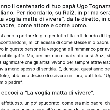
nno il centenario di tuo papà Ugo Tognazz
aliano. Per ricordarlo, su Rai2, in prima ser
 voglia matta di vivere”, da te diretto, in
o padre, come attore e come uomo.
anno a portare in giro per tutta l’Italia il ricordo di 
contrandomi, mi chiedesse di come stesse mio padre. E
vo in queste persone la vergogna e il rammarico per a
abile gaffe. Ma, per me, non è mai stato così. Anzi, si
significare che gli artisti vivono per sempre attravers
avia meno spesso di sentirla. E, dunque, quest’anno per i
), abbiamo deciso di scrivere un libro, dal titolo “Ugo”
u mio padre”.
eccoci a “La voglia matta di vivere”.
o e affettuoso, un po’ spudorato, come era mio padre, c
quinte, con questa capacità che aveva lui di comunicare