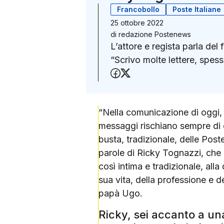
Francobollo
Poste Italiane
25 ottobre 2022
di
redazione Postenews
L’attore e regista parla de
“Scrivo molte lettere, spe
Condividi su Faceboo
Condividi su X (Twit
“Nella comunicazione di oggi, d
messaggi rischiano sempre di c
busta, tradizionale, delle Poste
parole di Ricky Tognazzi, che 
così intima e tradizionale, all
sua vita, della professione e d
papà Ugo.
Ricky, sei accanto a un