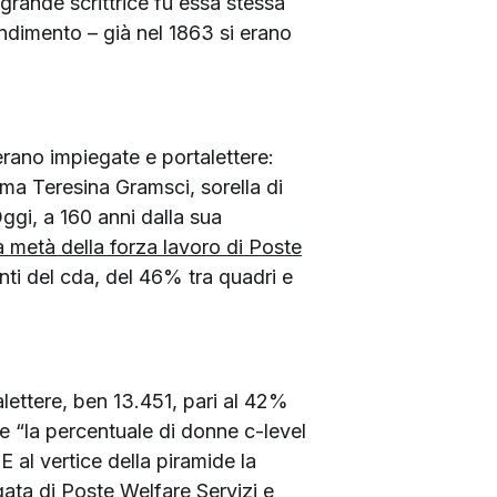
 grande scrittrice fu essa stessa
ndimento – già nel 1863 si erano
rano impiegate e portalettere:
ima Teresina Gramsci, sorella di
ggi, a 160 anni dalla sua
la metà della forza lavoro di Poste
i del cda, del 46% tra quadri e
alettere, ben 13.451, pari al 42%
e “la percentuale di donne c-level
 al vertice della piramide la
ata di Poste Welfare Servizi e