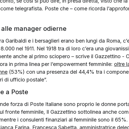
conto, se così si può dire, in presa diretta, visto che la
come telegrafista. Poste che – come ricorda l’approfo
i alle manager odierne
Garibaldi e i bersaglieri erano ben lungi da Roma, c’e
8.000 nel 1911. Nel 1918 tra di loro c’era una giovaniss
ente anche al primo sciopero – scrive il Gazzettino - O
ora in prima linea per l’empowerment femminile:
oltre 
onne
(53%) con una presenza del 44,4% tra i component
ri di ufficio postale”.
e a Poste
ande forza di Poste Italiane sono proprio le donne port
sul fronte femminile, Il Gazzettino sottolinea anche com
tre i consulenti finanziari al femminile sono il 65%. E
ianca Farina, Francesca Sabetta, amministratrice deleg