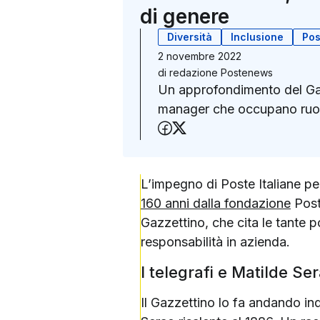
di genere
Diversità
Inclusione
Pos
2 novembre 2022
di
redazione Postenews
Un approfondimento del Gazze
manager che occupano ruoli
Condividi su Faceboo
Condividi su X (Twit
L’impegno di Poste Italiane per
160 anni dalla fondazione
Poste
Gazzettino, che cita le tante p
responsabilità in azienda.
I telegrafi e Matilde Se
Il Gazzettino lo fa andando ind