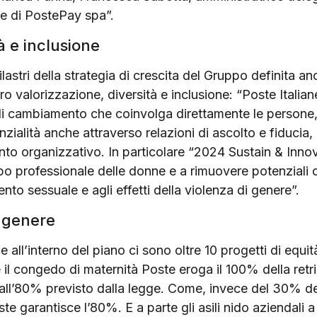
le di PostePay spa”.
à e inclusione
pilastri della strategia di crescita del Gruppo definita an
ro valorizzazione, diversità e inclusione: “Poste Italian
i cambiamento che coinvolga direttamente le persone,
ialità anche attraverso relazioni di ascolto e fiducia, a
o organizzativo. In particolare “2024 Sustain & Innova
ppo professionale delle donne e a rimuovere potenziali os
mento sessuale e agli effetti della violenza di genere”.
i genere
e all’interno del piano ci sono oltre 10 progetti di equi
il congedo di maternità Poste eroga il 100% della retrib
 all’80% previsto dalla legge. Come, invece del 30% del
ste garantisce l’80%. E a parte gli asili nido aziendali