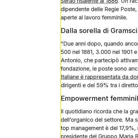
Serao risalente al 1886
. Un rac
dipendente delle Regie Poste, 
aperte al lavoro femminile.
Dalla sorella di Gramsc
“Due anni dopo, quando ancora 
500 nel 1881, 3.000 nel 1901 e 
Antonio, che partecipò attivam
fondazione, le poste sono anc
Italiane è rappresentata da d
dirigenti e del 59% tra i diretto
Empowerment femminil
Il quotidiano ricorda che la gr
dell’organico del settore. Ma 
top management è del 17,9%, men
presidente del Gruppo Maria B