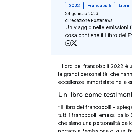
2022
Francobolli
Libro
24 gennaio 2023
di
redazione Postenews
Un viaggio nelle emissioni f
cosa contiene il Libro dei 
Condividi su Faceboo
Condividi su X (Twit
Il libro dei francobolli 2022 è
le grandi personalità, che hann
eccellenze immortalate nelle em
Un libro come testimon
“Il libro dei francobolli – spi
tutti i francobolli emessi dall
che siano una personalità dello 
portato all'emissione di quel 