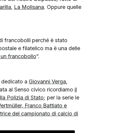
arilla
,
La Molisana
. Oppure quelle
i francobolli perché è stato
ostale e filatelico ma è una delle
 un francobollo
”.
o dedicato a
Giovanni Verga
,
icata al Senso civico ricordiamo
il
la Polizia di Stato
; per la serie le
ertmüller, Franco Battiato e
itrice del campionato di calcio di