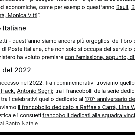
 ed economiche, come per esempio quest'anno
Bauli
,
B
rà, Monica Vitti
”.
 Italiane
ti - quest'anno siamo ancora più orgogliosi del libro d
 di Poste Italiane, che non solo si occupa del servizio p
nistero ha voluto premiare
con l’emissione, appunto, di
i del 2022
successo nel 2022. tra i commemorativi troviamo quell
 Hack
,
Antonio Segni
; tra i francobolli della serie ded
, tra i celebrativi quello dedicato al
170° anniversario del
roviamo
il francobollo dedicato a Raffaela Carrà, Lina W
ristica e i consueti
francobolli dedicati alla squadra vinc
 al Santo Natale.