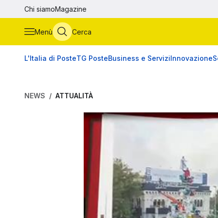
Vai al contenuto principale
Chi siamo
Magazine
Menù
Cerca
L'Italia di Poste
TG Poste
Business e Servizi
Innovazione
S
NEWS
ATTUALITÀ