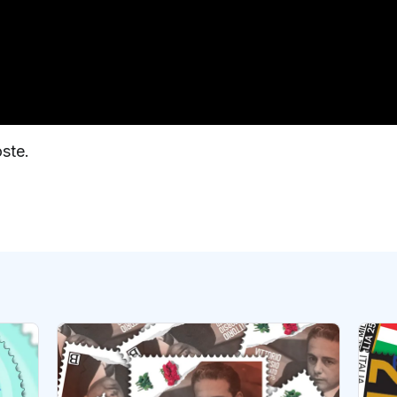
oste.