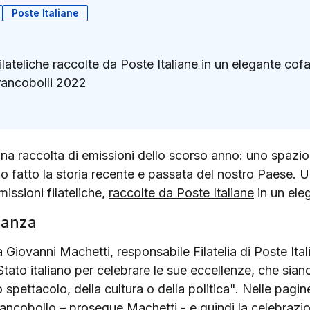
Poste Italiane
ilateliche raccolte da Poste Italiane in un elegante co
Francobolli 2022
k
ter)
 una raccolta di emissioni dello scorso anno: uno spazio 
o fatto la storia recente e passata del nostro Paese. U
issioni filateliche,
raccolte da Poste Italiane
in un ele
ianza
ega Giovanni Machetti, responsabile Filatelia di Poste I
o Stato italiano per celebrare le sue eccellenze, che si
spettacolo, della cultura o della politica". Nelle pagine
francobollo – prosegue Machetti - e quindi la celebrazio