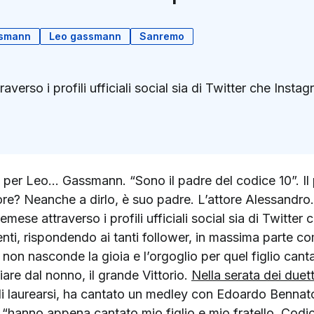
smann
Leo gassmann
Sanremo
ttraverso i profili ufficiali social sia di Twitter che In
k
ter)
o per Leo... Gassmann. “Sono il padre del codice 10”. 
? Neanche a dirlo, è suo padre. L’attore Alessandro. È l
mese attraverso i profili ufficiali social sia di Twitter
i, rispondendo ai tanti follower, in massima parte co
non nasconde la gioia e l’orgoglio per quel figlio cantan
are dal nonno, il grande Vittorio.
Nella serata dei duett
i laurearsi, ha cantato un medley con Edoardo Bennato, 
“hanno appena cantato mio figlio e mio fratello. Codic