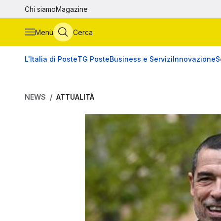
Vai al contenuto principale
Chi siamo
Magazine
Menù
Cerca
L'Italia di Poste
TG Poste
Business e Servizi
Innovazione
S
NEWS
ATTUALITÀ