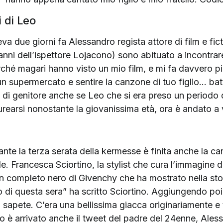
 di Leo
 due giorni fa Alessandro regista attore di film e ficti
anni dell’ispettore Lojacono) sono abituato a incontra
hé magari hanno visto un mio film, e mi fa davvero pia
 supermercato e sentire la canzone di tuo figlio… batt
 di genitore anche se Leo che si era preso un periodo d
earsi nonostante la giovanissima età, ora è andato a 
urante la terza serata della kermesse è finita anche la c
e. Francesca Sciortino, la stylist che cura l’immagine d
n completo nero di Givenchy che ha mostrato nella sto
 di questa sera” ha scritto Sciortino. Aggiungendo po
o sapete. C’era una bellissima giacca originariamente e t
iro è arrivato anche il tweet del padre del 24enne, Ales