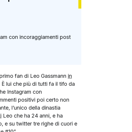
stagram con incoraggiamenti post
Il primo fan di Leo Gassmann
in
ui che più di tutti fa il tifo da
 che Instagram con
mmenti positivi poi certo non
te, l’unico della dinastia
i
Leo che ha 24 anni, e ha
e su twitter tre righe di cuori e
e #10”.