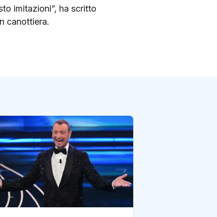
o imitazioni”, ha scritto
n canottiera.
Sanremo, Amadeu
mi mandano via 
di redazione Postene