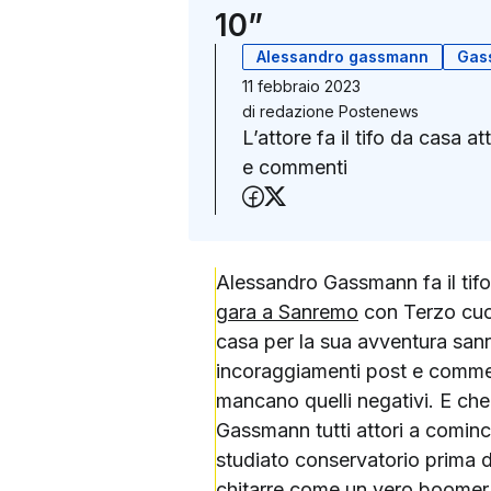
10”
Alessandro gassmann
Gas
11 febbraio 2023
di
redazione Postenews
L’attore fa il tifo da casa a
e commenti
Condividi su Faceboo
Condividi su X (Twit
Alessandro Gassmann fa il tif
gara a Sanremo
con Terzo cuore
casa per la sua avventura sanre
incoraggiamenti post e comment
mancano quelli negativi. E che 
Gassmann tutti attori a cominci
studiato conservatorio prima d
chitarre come un vero boomer 