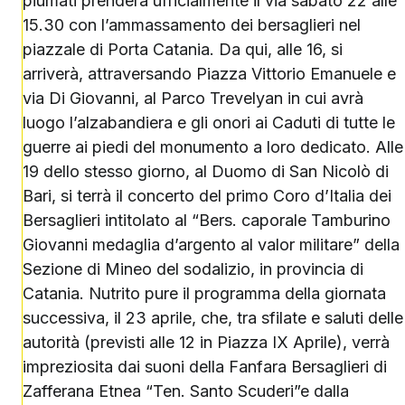
piumati prenderà ufficialmente il via sabato 22 alle
15.30 con l’ammassamento dei bersaglieri nel
piazzale di Porta Catania. Da qui, alle 16, si
arriverà, attraversando Piazza Vittorio Emanuele e
via Di Giovanni, al Parco Trevelyan in cui avrà
luogo l’alzabandiera e gli onori ai Caduti di tutte le
guerre ai piedi del monumento a loro dedicato. Alle
19 dello stesso giorno, al Duomo di San Nicolò di
Bari, si terrà il concerto del primo Coro d’Italia dei
Bersaglieri intitolato al “Bers. caporale Tamburino
Giovanni medaglia d’argento al valor militare” della
Sezione di Mineo del sodalizio, in provincia di
Catania. Nutrito pure il programma della giornata
successiva, il 23 aprile, che, tra sfilate e saluti delle
autorità (previsti alle 12 in Piazza IX Aprile), verrà
impreziosita dai suoni della Fanfara Bersaglieri di
Zafferana Etnea “Ten. Santo Scuderi”e dalla