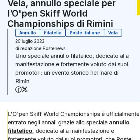
Vela, annullo speciale per
l’O'pen Skiff World
Championships di Rimini
Annullo
Filatelia
Poste Italiane
Vela
20 luglio 2023
di
redazione Postenews
Uno speciale annullo filatelico, dedicato alla
manifestazione e fortemente voluto dai suoi
promotori: un evento storico nel mare di
Rimini
Condividi su Facebook
Condividi su X (Twitter)
L'O'pen Skiff World Championships è ufficialmente
entrato negli annali grazie allo
speciale
annullo
filatelico
,
dedicato alla manifestazione e
fortemente voluto dai suoi promotori, che Poste