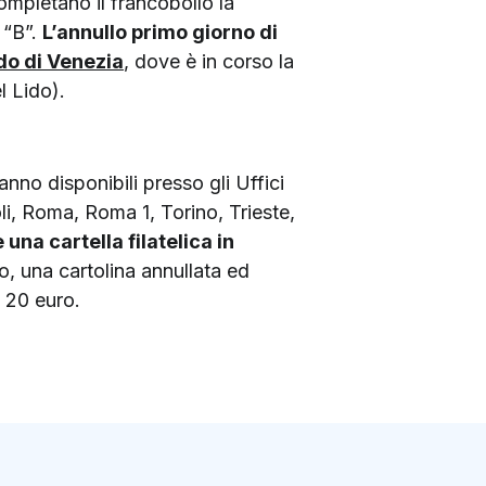
Completano il francobollo la
a “B”.
L’annullo primo giorno di
ido di Venezia
, dove è in corso la
l Lido).
aranno disponibili presso gli Uffici
i, Roma, Roma 1, Torino, Trieste,
 una cartella filatelica in
o, una cartolina annullata ed
i 20 euro.