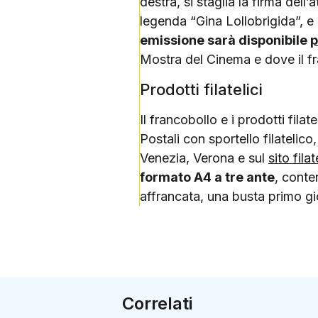
destra, si staglia la firma dell
legenda “Gina Lollobrigida”, e “
emissione sarà disponibile
p
Mostra del Cinema e dove il fra
Prodotti filatelici
Il francobollo e i prodotti filate
Postali con sportello filatelico
Venezia, Verona e sul
sito filat
formato A4 a tre ante
, conte
affrancata, una busta primo gior
Correlati