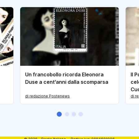
Un francobollo ricorda Eleonora
Il 
Duse a cent’anni dalla scomparsa
cel
Cuc
di redazione Postenews
di r