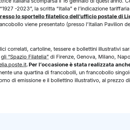
’attrice italiana scomparsa il 16 gennaio di quest’anno. 
1927 -2023”, la scritta “Italia” e l’indicazione tariffari
resso lo sportello filatelico dell’ufficio postale di L
ncobollo viene presentato (presso l’Italian Pavilion de
lici correlati, cartoline, tessere e bollettini illustrativi s
,
gli “Spazio Filatelia”
di Firenze, Genova, Milano, Napol
elia.poste.it
. Per l’occasione è stata realizzata anche
nente una quartina di francobolli, un francobollo singol
no di emissione e il bollettino illustrativo, al prezzo d