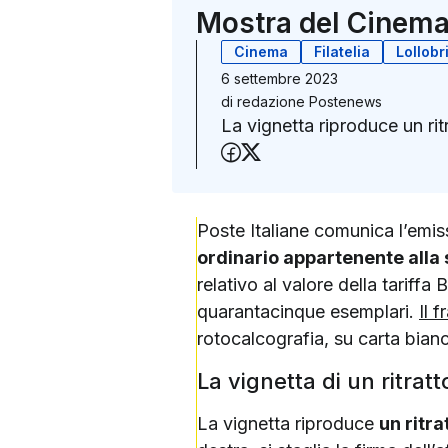
Mostra del Cinema
Cinema
Filatelia
Lollobr
6 settembre 2023
di
redazione Postenews
La vignetta riproduce un rit
Condividi su Faceboo
Condividi su X (Twit
Poste Italiane comunica l’emis
ordinario appartenente alla 
relativo al valore della tariffa
quarantacinque esemplari.
Il 
rotocalcografia, su carta bianc
La vignetta di un ritratt
La vignetta riproduce
un ritra