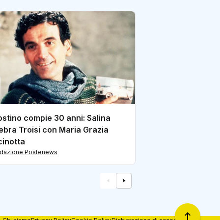
Alla Mostra del c
presentazione de
dedicato a Gina L
di redazione Postene
Postino compie 30 anni: Salina
ebra Troisi con Maria Grazia
inotta
edazione Postenews