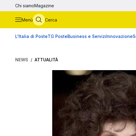
Vai al contenuto principale
Chi siamo
Magazine
Menù
Cerca
L'Italia di Poste
TG Poste
Business e Servizi
Innovazione
S
NEWS
ATTUALITÀ