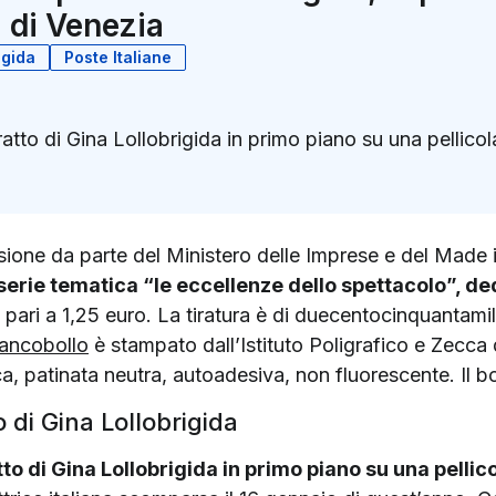
 di Venezia
igida
Poste Italiane
ratto di Gina Lollobrigida in primo piano su una pellic
k
ter)
sione da parte del Ministero delle Imprese e del Made i
serie tematica “le eccellenze dello spettacolo”, de
 B pari a 1,25 euro. La tiratura è di duecentocinquantami
francobollo
è stampato dall’Istituto Poligrafico e Zecca d
a, patinata neutra, autoadesiva, non fluorescente. Il b
o di Gina Lollobrigida
tto di Gina Lollobrigida in primo piano su una pelli