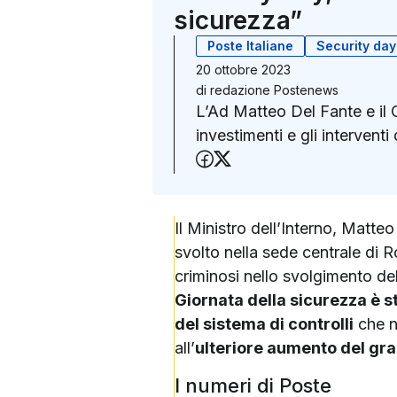
sicurezza”
Poste Italiane
Security day
20 ottobre 2023
di
redazione Postenews
L’Ad Matteo Del Fante e il 
investimenti e gli interventi
Condividi su Faceboo
Condividi su X (Twit
Il Ministro dell’Interno, Matte
svolto nella sede centrale di 
criminosi nello svolgimento delle
Giornata della sicurezza è s
del sistema di controlli
che ne
all’
ulteriore aumento del grad
I numeri di Poste