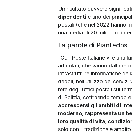
Un risultato davvero significat
dipendenti
e uno dei principal
postali (che nel 2022 hanno mo
una media di 20 milioni di intera
La parole di Piantedosi
“Con Poste Italiane vi è una l
articolati, che vanno dalla repre
infrastrutture informatiche dell
deboli, nell’utilizzo dei serviz
rete degli uffici postali sul ter
di Polizia, sottraendo tempo e 
accrescersi gli ambiti di int
moderno, rappresenta un ben
loro qualità di vita, condizi
solo con il tradizionale ambit