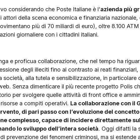
ivo considerando che Poste Italiane è l’
azienda più g
i attori della scena economica e finanziaria nazionale, 
vimentano più di 70 miliardi di euro), oltre 8.100 ATM P
zioni giornaliere con i cittadini italiani.
unga e proficua collaborazione, che nel tempo ha rigua
ssione degli illeciti fino al contrasto ai reati finanziari,
a società, alla tutela e sensibilizzazione, in particolare 
i web. Senza dimenticare il più recente progetto Polis ch
ritorio per svolgere quelle attività di front office e ammi
risorse a compiti operativi.
La collaborazione con il 
ervento, di pari passo con l’evoluzione del concetto
e complesso, capace di incidere direttamente sul b
onando lo sviluppo dell’intera società
. Oggi difatti la
o di prevenzione dei fenomeni criminosi, ma si estende a