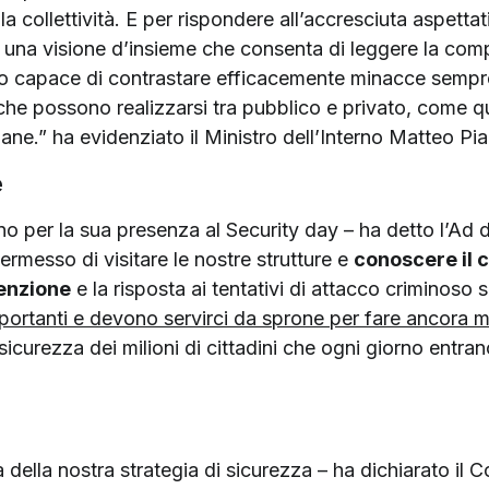
la collettività. E per rispondere all’accresciuta aspettat
a una visione d’insieme che consenta di leggere la comp
to capace di contrastare efficacemente minacce sempre
e che possono realizzarsi tra pubblico e privato, come 
ane.” ha evidenziato il Ministro dell’Interno Matteo Pi
e
erno per la sua presenza al Security day – ha detto l’Ad 
ermesso di visitare le nostre strutture e
conoscere il c
venzione
e la risposta ai tentativi di attacco criminoso su
importanti e devono servirci da sprone per fare ancora 
icurezza dei milioni di cittadini che ogni giorno entrano 
a della nostra strategia di sicurezza – ha dichiarato il