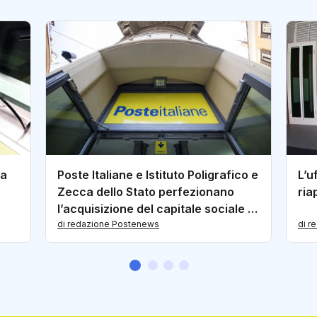
la
Poste Italiane e Istituto Poligrafico e
L’u
Zecca dello Stato perfezionano
ria
l’acquisizione del capitale sociale di
PagoPA
di redazione Postenews
di r