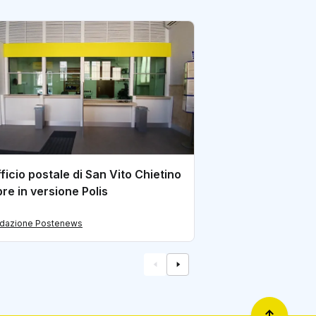
All’ufficio postal
arrivano i servizi
amministrazione
di redazione Postene
fficio postale di San Vito Chietino
pre in versione Polis
edazione Postenews