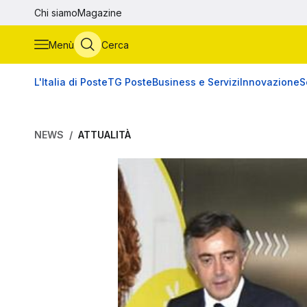
Vai al contenuto principale
Chi siamo
Magazine
Menù
Cerca
L'Italia di Poste
TG Poste
Business e Servizi
Innovazione
S
NEWS
ATTUALITÀ