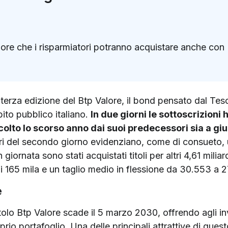
ore che i risparmiatori potranno acquistare anche con P
k
ter)
terza edizione del Btp Valore, il bond pensato dal Tesor
bito pubblico italiano.
In due giorni le sottoscrizioni 
lto lo scorso anno dai suoi predecessori sia a giu
ri del secondo giorno evidenziano, come di consueto, u
n giornata sono stati acquistati titoli per altri 4,61 milia
i 165 mila e un taglio medio in flessione da 30.553 a 
e
titolo Btp Valore scade il 5 marzo 2030, offrendo agli in
prio portafoglio. Una delle principali attrattive di ques