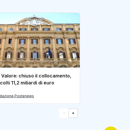
Nuovo BTP Valore:
miliardi nel primo
collocamento
di redazione Postene
 Valore: chiuso il collocamento,
colti 11,2 miliardi di euro
edazione Postenews