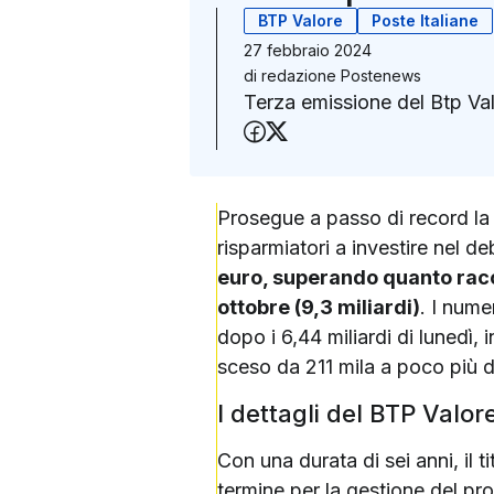
BTP Valore
Poste Italiane
27 febbraio 2024
di
redazione Postenews
Terza emissione del Btp Val
Condividi su Faceboo
Condividi su X (Twit
Prosegue a passo di record la 
risparmiatori a investire nel de
euro, superando quanto racco
ottobre (9,3 miliardi)
. I nume
dopo i 6,44 miliardi di lunedì, i
sceso da 211 mila a poco più d
I dettagli del BTP Valor
Con una durata di sei anni, il 
termine per la gestione del pro