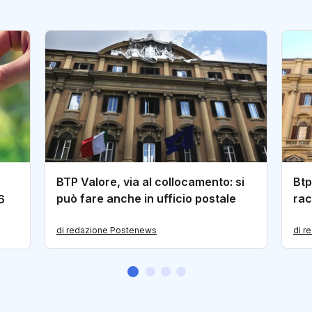
BTP Valore, via al collocamento: si
Btp
può fare anche in ufficio postale
rac
6
di redazione Postenews
di r