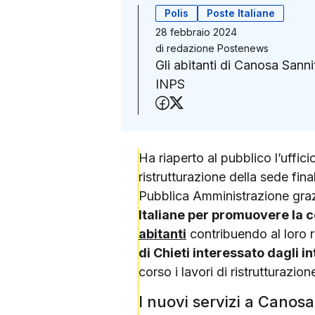
Polis
Poste Italiane
28 febbraio 2024
di
redazione Postenews
Gli abitanti di Canosa Sannit
INPS
Condividi su Faceboo
Condividi su X (Twit
Ha riaperto al pubblico l’uffici
ristrutturazione della sede fina
Pubblica Amministrazione graz
Italiane per promuovere la c
abitanti
contribuendo al loro r
di Chieti interessato dagli i
corso i lavori di ristrutturazion
I nuovi servizi a Canos