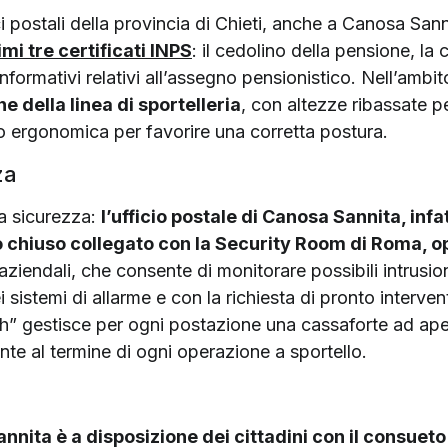
ci postali della provincia di Chieti, anche a Canosa Sann
mi tre certificati INPS
: il cedolino della pensione, la 
formativi relativi all’assegno pensionistico. Nell’ambito 
 della linea di sportelleria
, con altezze ribassate pe
ro ergonomica per favorire una corretta postura.
za
a sicurezza:
l’ufficio postale di Canosa Sannita, infat
o chiuso collegato con la Security Room di Roma, o
i aziendali, che consente di monitorare possibili intrusion
i sistemi di allarme e con la richiesta di pronto intervent
cash” gestisce per ogni postazione una cassaforte ad 
ante al termine di ogni operazione a sportello.
annita è a disposizione dei cittadini con il consueto