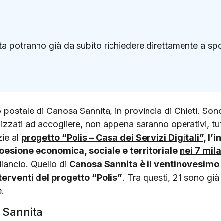
a potranno già da subito richiedere direttamente a sporte
k
ter)
o postale di Canosa Sannita, in provincia di Chieti. Sono t
lizzati ad accogliere, non appena saranno operativi, tutti
ie al
progetto “Polis – Casa dei Servizi Digitali”
, l’
oesione economica, sociale e territoriale
nei 7 mil
ilancio. Quello di
Canosa Sannita è il ventinovesimo u
nterventi del progetto “Polis”
. Tra questi, 21 sono già 
e.
a Sannita