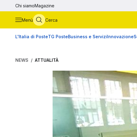
Vai al contenuto principale
Chi siamo
Magazine
Menù
Cerca
L'Italia di Poste
TG Poste
Business e Servizi
Innovazione
S
NEWS
ATTUALITÀ