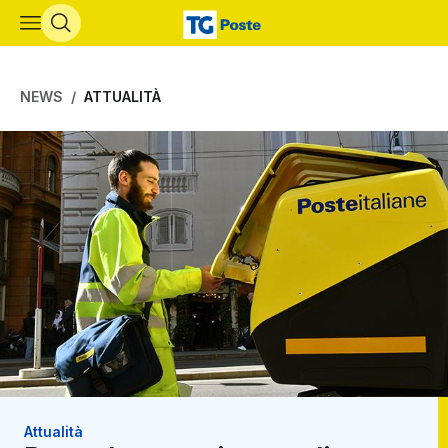
Vai al contenuto principale
NEWS
ATTUALITÀ
Attualità