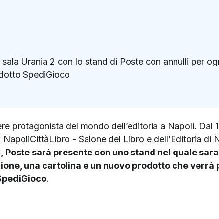
sala Urania 2 con lo stand di Poste con annulli per og
rodotto SpediGioco
k
ter)
re protagonista del mondo dell’editoria a Napoli. Dal 14 
di NapoliCittàLibro - Salone del Libro e dell’Editoria di
2, Poste sarà presente con uno stand nel quale sara
ione, una cartolina e un nuovo prodotto che verrà p
 SpediGioco
.