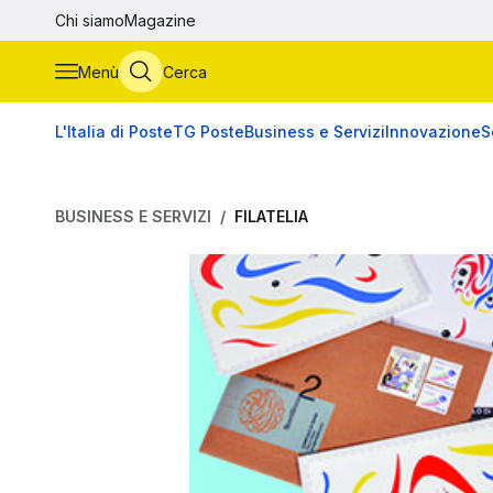
Vai al contenuto principale
Chi siamo
Magazine
Menù
Cerca
L'Italia di Poste
TG Poste
Business e Servizi
Innovazione
S
BUSINESS E SERVIZI
FILATELIA