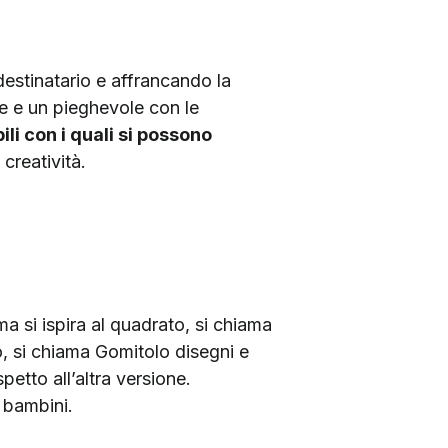
destinatario e affrancando la
le e un pieghevole con le
li con i quali si possono
 creatività.
ima si ispira al quadrato, si chiama
o, si chiama Gomitolo disegni e
petto all’altra versione.
i bambini.