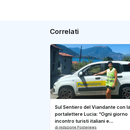
Correlati
Sul Sentiero del Viandante con l
portalettere Lucia: “Ogni giorno
incontro turisti italiani e
internazionali”
di redazione Postenews