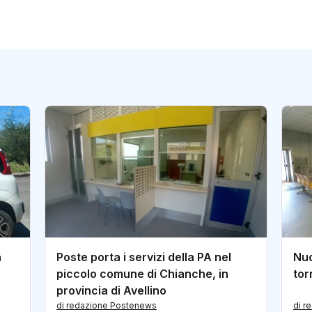
a
Poste porta i servizi della PA nel
Nuo
piccolo comune di Chianche, in
tor
provincia di Avellino
di redazione Postenews
di r