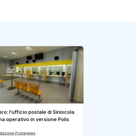
Caserta: così la d
dell’ufficio post
sventato una tru
di redazione Postene
ro: l’ufficio postale di Siniscola
na operativo in versione Polis
edazione Postenews