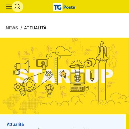
Vai al contenuto principale
NEWS
ATTUALITÀ
Attualità