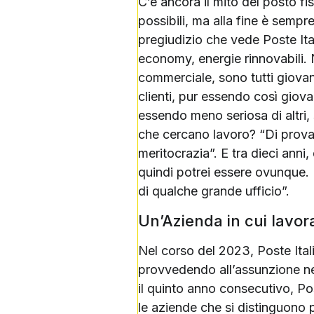
C’è ancora il mito del posto fi
possibili, ma alla fine è semp
pregiudizio che vede Poste Ital
economy, energie rinnovabili. N
commerciale, sono tutti giovani
clienti, pur essendo così giov
essendo meno seriosa di altri, 
che cercano lavoro? “Di provar
meritocrazia”. E tra dieci anni
quindi potrei essere ovunque. 
di qualche grande ufficio”.
Un’Azienda in cui lavor
Nel corso del 2023, Poste Ital
provvedendo all’assunzione nel
il quinto anno consecutivo, Pos
le aziende che si distinguono p