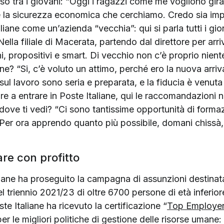
sso tra i giovani: “Oggi i ragazzi come me vogliono gira
re la sicurezza economica che cerchiamo. Credo sia imp
iane come un’azienda “vecchia”: qui si parla tutti i gior
ella filiale di Macerata, partendo dal direttore per arri
, propositivi e smart. Di vecchio non c’è proprio niente
ane? “Si, c’è voluto un attimo, perché ero la nuova arr
sul lavoro sono seria e preparata, e la fiducia è venut
e a entrare in Poste Italiane, qui le raccomandazioni n
, dove ti vedi? “Ci sono tantissime opportunità di forma
Per ora apprendo quanto più possibile, domani chissà, 
are con profitto
iane ha proseguito la campagna di assunzioni destinata
 triennio 2021/23 di oltre 6700 persone di età inferior
te Italiane ha ricevuto la certificazione “
Top Employe
er le migliori politiche di gestione delle risorse umane: