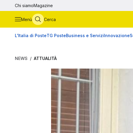
Vai al contenuto principale
Chi siamo
Magazine
Menù
Cerca
L'Italia di Poste
TG Poste
Business e Servizi
Innovazione
S
NEWS
ATTUALITÀ