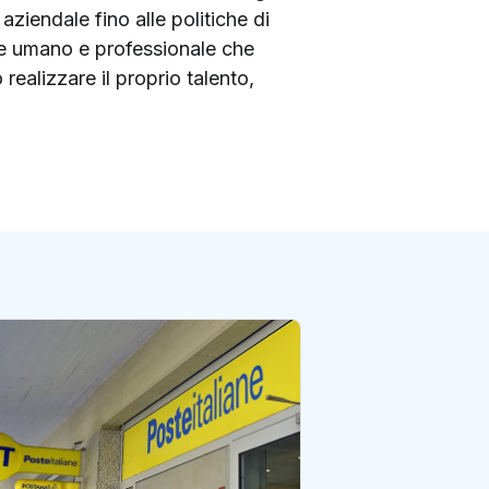
aziendale fino alle politiche di
ale umano e professionale che
realizzare il proprio talento,
In più di 50 uffici
di Macerata si pu
rinnovare il pas
di redazione Postene