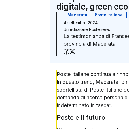
digitale, green ec
Macerata
Poste Italiane
4 settembre 2024
di
redazione Postenews
La testimonianza di Francesc
provincia di Macerata
Condividi su Faceboo
Condividi su X (Twit
Poste Italiane continua a rinno
In questo trend, Macerata, o m
sportellista di Poste Italiane 
domanda di ricerca personale 
indeterminato in tasca”.
Poste e il futuro