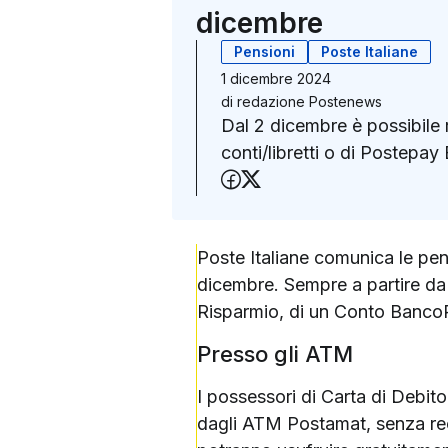
dicembre
Pensioni
Poste Italiane
1 dicembre 2024
di
redazione Postenews
Dal 2 dicembre è possibile ri
conti/libretti o di Postepa
Condividi su Faceboo
Condividi su X (Twit
Poste Italiane comunica le pe
dicembre. Sempre a partire da l
Risparmio, di un Conto BancoP
Presso gli ATM
I possessori di Carta di Debito
dagli ATM Postamat, senza recar