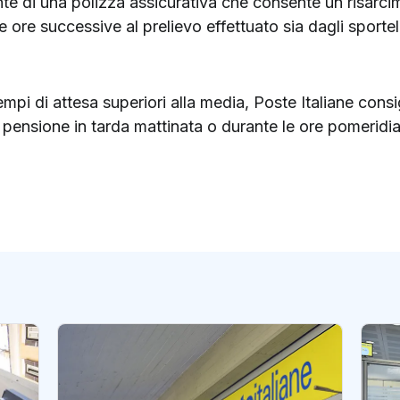
te di una polizza assicurativa che consente un risarcim
due ore successive al prelievo effettuato sia dagli sporte
pi di attesa superiori alla media, Poste Italiane consigl
 la pensione in tarda mattinata o durante le ore pomeridia