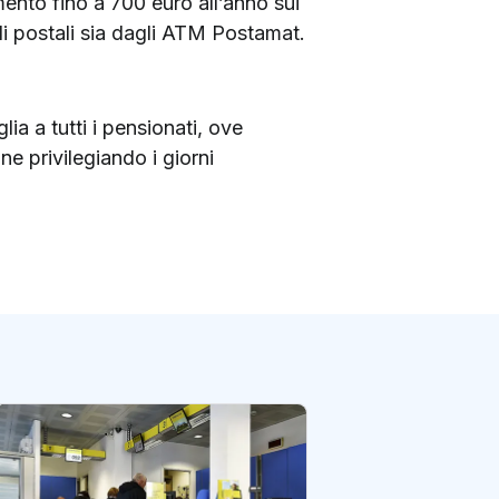
ento fino a 700 euro all’anno sui
lli postali sia dagli ATM Postamat.
ia a tutti i pensionati, ove
ne privilegiando i giorni
Poste Italiane: da
pagamento le pe