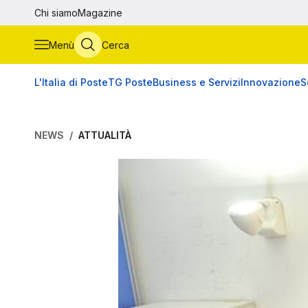
Vai al contenuto principale
Chi siamo
Magazine
Menù
Cerca
L'Italia di Poste
TG Poste
Business e Servizi
Innovazione
S
NEWS
ATTUALITÀ