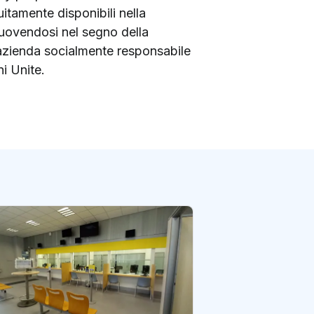
itamente disponibili nella
, muovendosi nel segno della
i azienda socialmente responsabile
i Unite.
Caserta: così la d
dell’ufficio post
sventato una tru
di redazione Postene