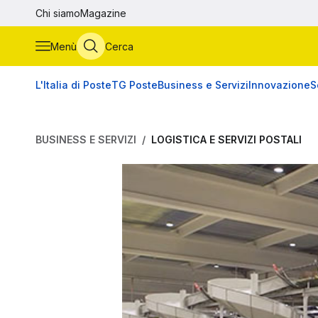
Vai al contenuto principale
Chi siamo
Magazine
Menù
Cerca
L'Italia di Poste
TG Poste
Business e Servizi
Innovazione
S
BUSINESS E SERVIZI
LOGISTICA E SERVIZI POSTALI