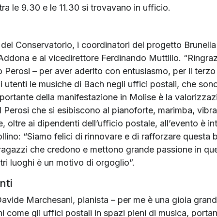
 tra le 9.30 e le 11.30 si trovavano in ufficio.
del Conservatorio, i coordinatori del progetto Brunell
’Addona e al vicedirettore Ferdinando Muttillo. “Ringra
Perosi – per aver aderito con entusiasmo, per il terzo
i utenti le musiche di Bach negli uffici postali, che sono
portante della manifestazione in Molise è la valorizzazi
el Perosi che si esibiscono al pianoforte, marimba, vibra
 oltre ai dipendenti dell’ufficio postale, all’evento è inte
lino: “Siamo felici di rinnovare e di rafforzare questa b
 ragazzi che credono e mettono grande passione in qu
tri luoghi è un motivo di orgoglio”.
nti
Davide Marchesani, pianista – per me è una gioia gran
orni come gli uffici postali in spazi pieni di musica, por