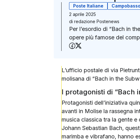
Poste Italiane
Campobass
2 aprile 2025
di
redazione Postenews
Per l’esordio di “Bach in th
opere più famose del comp
Condividi su Faceboo
Condividi su X (Twit
L’ufficio postale di via Pietr
molisana di
“Bach in the Subwa
I protagonisti di “Bach
Protagonisti dell’iniziativa q
avanti in Molise la rassegna in
musica classica tra la gente e 
Johann Sebastian Bach, quest’a
marimba e vibrafano, hanno es