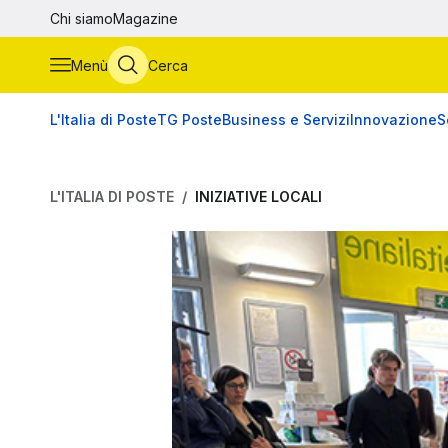
Vai al contenuto principale
Chi siamo
Magazine
Menù
Cerca
L'Italia di Poste
TG Poste
Business e Servizi
Innovazione
S
L'ITALIA DI POSTE
INIZIATIVE LOCALI