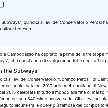
o
e Subways”, quindici allievi del Conservatorio Perosi h
ositore tedesco
k
ter)
unto a Campobasso ha ospitato la prima delle tre tappe 
ys”, che quest’anno di svolgeranno tutte negli uffici po
 in the Subways”
uindici allievi del Conservatorio “Lorenzo Perosi” di C
ternazionale, nata nel 2010 nella metropolitana di New Y
dal 2015 celebrata in tutto il mondo alla fine di marzo 
nno nel suo 340esimo anniversario. Gli allievi, sei pian
eguito alcune tra le opere più famose del compositor