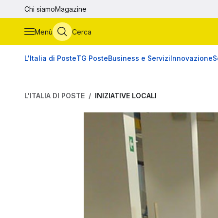
Vai al contenuto principale
Chi siamo
Magazine
Menù
Cerca
L'Italia di Poste
TG Poste
Business e Servizi
Innovazione
S
L'ITALIA DI POSTE
INIZIATIVE LOCALI