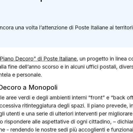
ora una volta l’attenzione di Poste Italiane al territor
k
ter)
Piano Decoro” di Poste Italiane
, un progetto in linea c
a fine dell’anno scorso e in alcuni uffici postali, diversi
entela e personale.
o Decoro a Monopoli
 aree verdi e degli ambienti interni “front” e “back offic
ccessiva ritinteggiatura degli spazi. Il piano prevede, i
li utenti e una serie di ulteriori interventi per migliora
 rispondere alle aspettative di ogni cittadino, – dichi
ane - rendendo le nostre sedi più accoglienti e funzion