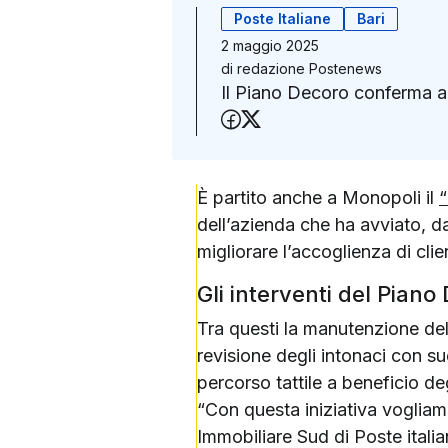
Poste Italiane
Bari
2 maggio 2025
di
redazione Postenews
Il Piano Decoro conferma anc
Condividi su Faceboo
Condividi su X (Twit
È partito anche a Monopoli il
“
dell’azienda che ha avviato, dall
migliorare l’accoglienza di cli
Gli interventi del Pian
Tra questi la manutenzione delle
revisione degli intonaci con su
percorso tattile a beneficio deg
“Con questa iniziativa vogliamo
Immobiliare Sud di Poste itali