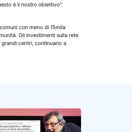
sto è il nostro obiettivo”.
ei comuni con meno di 15mila
munità. Gli investimenti sulla rete
ei grandi centri, continuano a
A Pantelleria l’uf
Sicilia con il rec