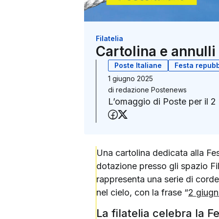
Filatelia
Cartolina e annulli
Poste Italiane
Festa repubb
1 giugno 2025
di
redazione Postenews
L’omaggio di Poste per il 2
Condividi su Faceboo
Condividi su X (Twit
Una cartolina dedicata alla Fes
dotazione presso gli spazio Fi
rappresenta una serie di corde 
nel cielo, con la frase “
2 giugn
La filatelia celebra la 