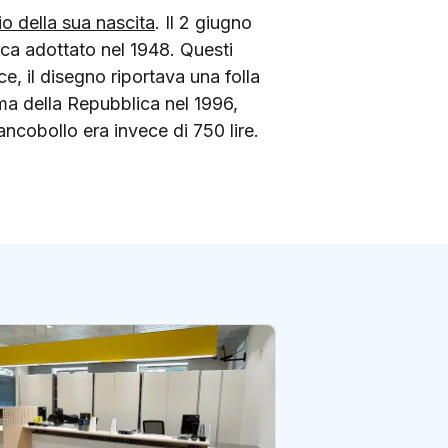
io della sua nascita
. Il 2 giugno
ca adottato nel 1948. Questi
e, il disegno riportava una folla
ema della Repubblica nel 1996,
ancobollo era invece di 750 lire.
Panorama: con l’
TIM più autonomi
l’Italia
di redazione Postene