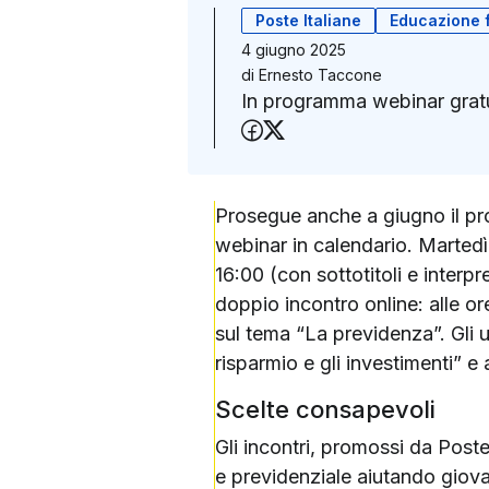
Poste Italiane
Educazione f
4 giugno 2025
di
Ernesto Taccone
In programma webinar gratuit
Condividi su Faceboo
Condividi su X (Twit
Prosegue anche a giugno il pr
webinar in calendario. Martedì 
16:00 (con sottotitoli e interp
doppio incontro online: alle or
sul tema “La previdenza”. Gli u
risparmio e gli investimenti” e 
Scelte consapevoli
Gli incontri, promossi da Poste 
e previdenziale aiutando giovan