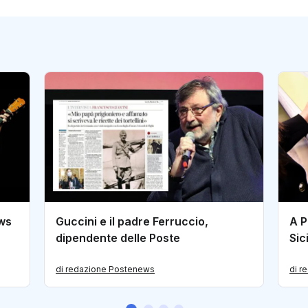
ews
Guccini e il padre Ferruccio,
A P
dipendente delle Poste
Sic
di redazione Postenews
di r