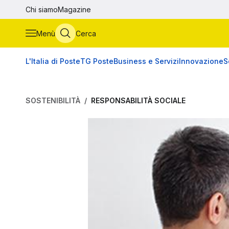
Vai al contenuto principale
Chi siamo
Magazine
Menù
Cerca
L'Italia di Poste
TG Poste
Business e Servizi
Innovazione
S
SOSTENIBILITÀ
RESPONSABILITÀ SOCIALE