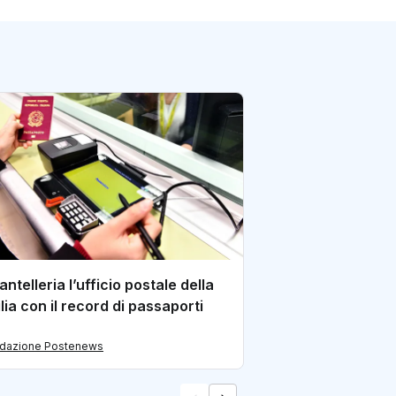
Poste Italiane e I
Zecca dello Stat
l’acquisizione del
PagoPA
di redazione Postene
antelleria l’ufficio postale della
ilia con il record di passaporti
edazione Postenews