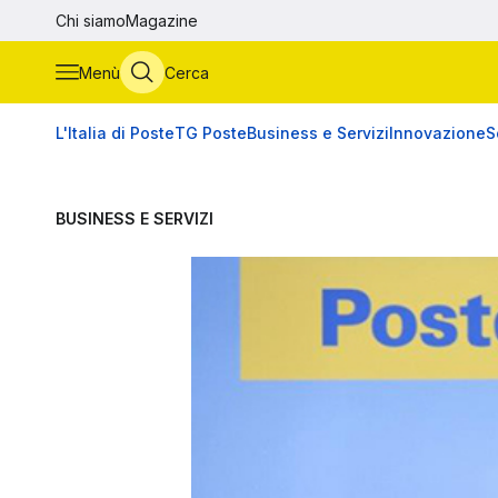
Vai al contenuto principale
Chi siamo
Magazine
Menù
Cerca
L'Italia di Poste
TG Poste
Business e Servizi
Innovazione
S
BUSINESS E SERVIZI