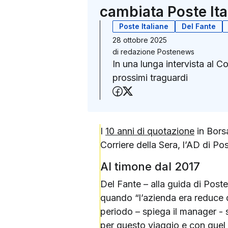
cambiata Poste Ita
Poste Italiane
Del Fante
28 ottobre 2025
di
redazione Postenews
In una lunga intervista al Co
prossimi traguardi
Condividi su Faceboo
Condividi su X (Twit
I
10 anni di quotazione
in Borsa
Corriere della Sera, l’AD di Pos
Al timone dal 2017
Del Fante – alla guida di Post
quando “l’azienda era reduce 
periodo – spiega il manager - 
per questo viaggio e con quel