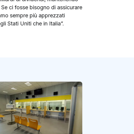
Se ci fosse bisogno di assicurare
siamo sempre più apprezzati
 Stati Uniti che in Italia”.
Caserta: così la d
dell’ufficio post
sventato una tru
di redazione Postene