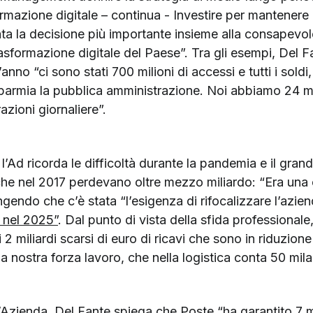
ormazione digitale – continua - Investire per mantenere
tata la decisione più importante insieme alla consapevo
sformazione digitale del Paese”. Tra gli esempi, Del Fa
anno “ci sono stati 700 milioni di accessi e tutti i soldi,
isparmia la pubblica amministrazione. Noi abbiamo 24 mil
azioni giornaliere”.
Ad ricorda le difficoltà durante la pandemia e il grand
he nel 2017 perdevano oltre mezzo miliardo: “Era una c
ngendo che c’è stata “l’esigenza di rifocalizzare l’azie
 nel 2025”
. Dal punto di vista della sfida professionale,
2 miliardi scarsi di euro di ricavi che sono in riduzio
 la nostra forza lavoro, che nella logistica conta 50 mi
ll’Azienda, Del Fante spiega che Poste “ha garantito 7 