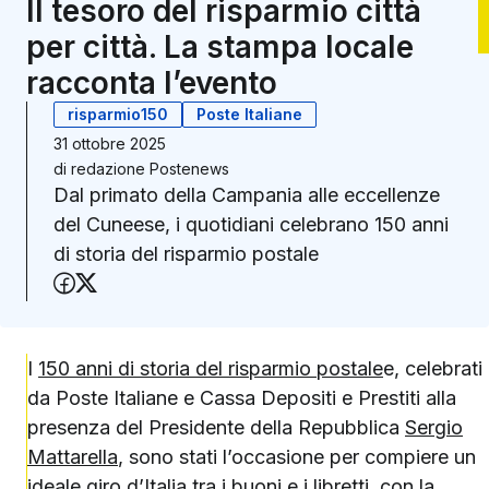
Il tesoro del risparmio città
per città. La stampa locale
racconta l’evento
risparmio150
Poste Italiane
31 ottobre 2025
di
redazione Postenews
Dal primato della Campania alle eccellenze
del Cuneese, i quotidiani celebrano 150 anni
di storia del risparmio postale
Condividi su Facebook
Condividi su X (Twitter)
I
150 anni di storia del risparmio postale
e, celebrati
da Poste Italiane e Cassa Depositi e Prestiti alla
presenza del Presidente della Repubblica
Sergio
Mattarella
, sono stati l’occasione per compiere un
ideale giro d’Italia tra i buoni e i libretti, con la