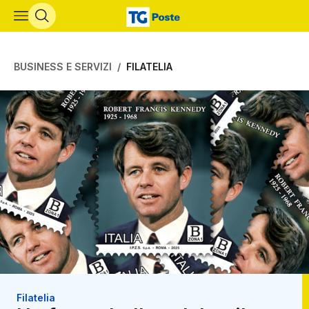
Vai al contenuto principale
BUSINESS E SERVIZI
FILATELIA
Filatelia