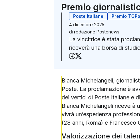
Premio giornalisti
Poste Italiane
Premio TGPo
4 dicembre 2025
di
redazione Postenews
La vincitrice è stata proclam
riceverà una borsa di studi
Condividi su Faceboo
Condividi su X (Twit
Bianca Michelangeli, giornalist
Poste. La proclamazione è avve
dei vertici di Poste Italiane e 
Bianca Michelangeli riceverà u
vivrà un’esperienza professiona
(28 anni, Roma) e Francesco G
Valorizzazione dei talen