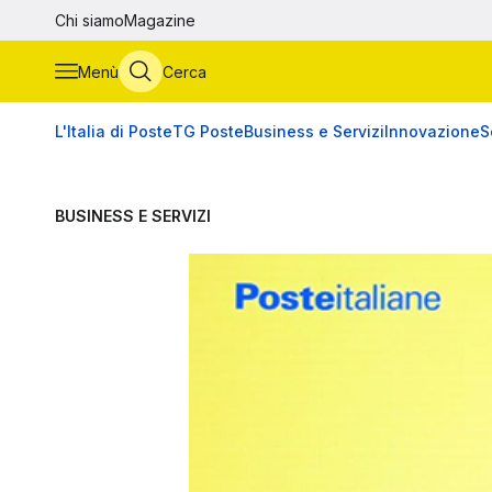
Vai al contenuto principale
Chi siamo
Magazine
Menù
Cerca
L'Italia di Poste
TG Poste
Business e Servizi
Innovazione
S
BUSINESS E SERVIZI