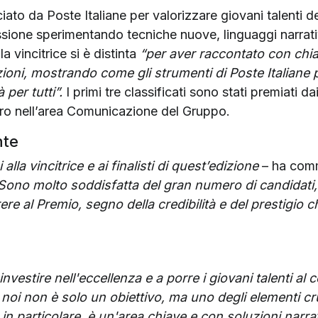
ciato da Poste Italiane per valorizzare giovani talenti
sione sperimentando tecniche nuove, linguaggi narrativi i
a vincitrice si è distinta
“per aver raccontato con chiar
zioni, mostrando come gli strumenti di Poste Italiane
per tutti”.
I primi tre classificati sono stati premiati da
oro nell’area Comunicazione del Gruppo.
nte
lla vincitrice e ai finalisti di quest’edizione
– ha comm
Sono molto soddisfatta del gran numero di candidati
e al Premio, segno della credibilità e del prestigio c
nvestire nell'eccellenza e a porre i giovani talenti al c
noi non è solo un obiettivo, ma uno degli elementi cru
n particolare, è un'area chiave e con soluzioni narrati