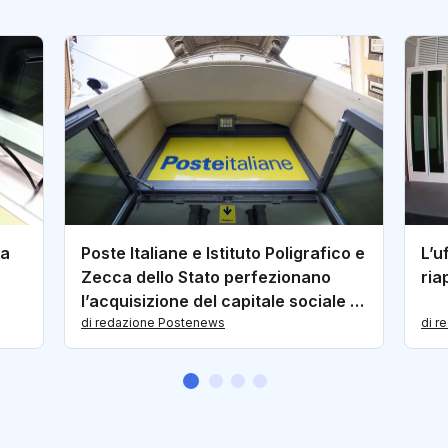
la
Poste Italiane e Istituto Poligrafico e
L’u
Zecca dello Stato perfezionano
ria
l’acquisizione del capitale sociale di
PagoPA
di redazione Postenews
di r