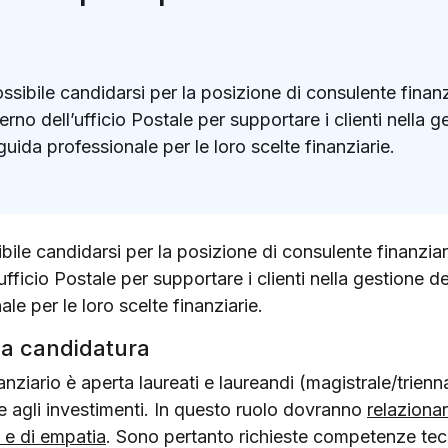
ibile candidarsi per la posizione di consulente finanzi
terno dell’ufficio Postale per supportare i clienti nella g
uida professionale per le loro scelte finanziarie.
k
ter)
le candidarsi per la posizione di consulente finanziari
’ufficio Postale per supportare i clienti nella gestione de
e per le loro scelte finanziarie.
 la candidatura
nziario è aperta laureati e laureandi (magistrale/trienn
i e agli investimenti. In questo ruolo dovranno
relazionars
 e di empatia
. Sono pertanto richieste competenze tecn