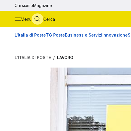
Vai al contenuto principale
Chi siamo
Magazine
Menù
Cerca
L'Italia di Poste
TG Poste
Business e Servizi
Innovazione
S
L'ITALIA DI POSTE
LAVORO