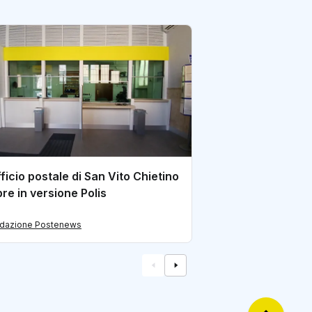
All’ufficio postal
arrivano i servizi
amministrazione
di redazione Postene
fficio postale di San Vito Chietino
pre in versione Polis
edazione Postenews