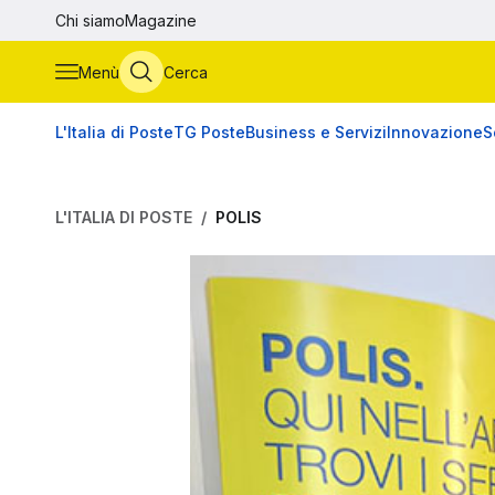
Vai al contenuto principale
Chi siamo
Magazine
Menù
Cerca
L'Italia di Poste
TG Poste
Business e Servizi
Innovazione
S
L'ITALIA DI POSTE
POLIS