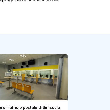
Caserta: così la d
dell’ufficio post
sventato una tru
di redazione Postene
ro: l’ufficio postale di Siniscola