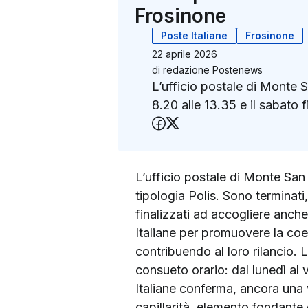
Frosinone
Poste Italiane
Frosinone
22 aprile 2026
di
redazione Postenews
L’ufficio postale di Monte 
8.20 alle 13.35 e il sabato f
Condividi su Faceboo
Condividi su X (Twit
L’ufficio postale di Monte San
tipologia Polis. Sono terminati,
finalizzati ad accogliere anche 
Italiane per promuovere la coe
contribuendo al loro rilancio. 
consueto orario: dal lunedì al 
Italiane conferma, ancora una 
capillarità, elemento fondante