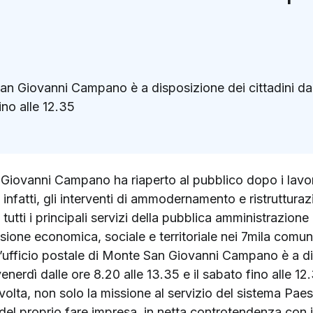
San Giovanni Campano è a disposizione dei cittadini dal 
ino alle 12.35
k
ter)
 Giovanni Campano ha riaperto al pubblico dopo i lavori
 infatti, gli interventi di ammodernamento e ristrutturaz
tutti i principali servizi della pubblica amministrazione g
sione economica, sociale e territoriale nei 7mila comun
L’ufficio postale di Monte San Giovanni Campano è a dis
venerdì dalle ore 8.20 alle 13.35 e il sabato fino alle 1
volta, non solo la missione al servizio del sistema Paes
 del proprio fare impresa, in netta controtendenza con