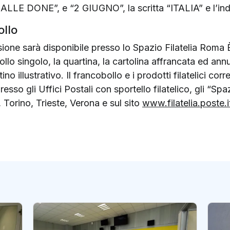
LLE DONE”, e “2 GIUGNO”, la scritta “ITALIA” e l’indic
ollo
ione sarà disponibile presso lo Spazio Filatelia Roma È
ollo singolo, la quartina, la cartolina affrancata ed ann
ino illustrativo. Il francobollo e i prodotti filatelici corre
presso gli Uffici Postali con sportello filatelico, gli “Sp
Torino, Trieste, Verona e sul sito
www.filatelia.poste.i