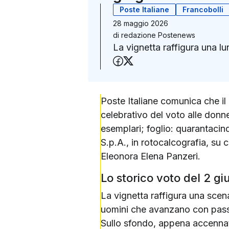
Poste Italiane
Francobolli
28 maggio 2026
di
redazione Postenews
La vignetta raffigura una l
Condividi su Faceboo
Condividi su X (Twit
Poste Italiane comunica che il
celebrativo del voto alle donne
esemplari; foglio: quarantacinq
S.p.A., in rotocalcografia, su
Eleonora Elena Panzeri.
Lo storico voto del 2 g
La vignetta raffigura una scen
uomini che avanzano con passo 
Sullo sfondo, appena accennato