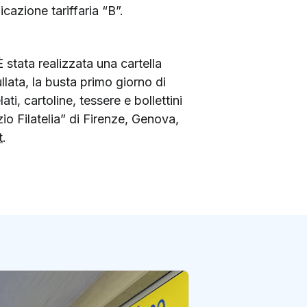
azione tariffaria “B”.
 stata realizzata una cartella
ullata, la busta primo giorno di
lati, cartoline, tessere e bollettini
azio Filatelia” di Firenze, Genova,
t
.
Lucia, consulente 