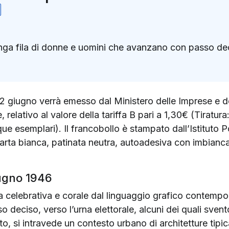
unga fila di donne e uomini che avanzano con passo deci
k
ter)
 2 giugno verrà emesso dal Ministero delle Imprese e d
, relativo al valore della tariffa B pari a 1,30€ (Tiratu
ue esemplari). Il francobollo è stampato dall’Istituto P
 carta bianca, patinata neutra, autoadesiva con imbianc
iugno 1946
a celebrativa e corale dal linguaggio grafico contempo
deciso, verso l’urna elettorale, alcuni dei quali svent
, si intravede un contesto urbano di architetture tipic