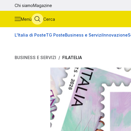
Vai al contenuto principale
Chi siamo
Magazine
Menù
Cerca
L'Italia di Poste
TG Poste
Business e Servizi
Innovazione
S
BUSINESS E SERVIZI
FILATELIA