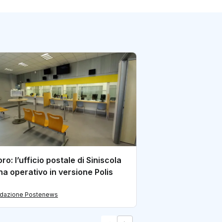
Caserta: così la d
dell’ufficio post
sventato una tru
di redazione Postene
ro: l’ufficio postale di Siniscola
na operativo in versione Polis
edazione Postenews