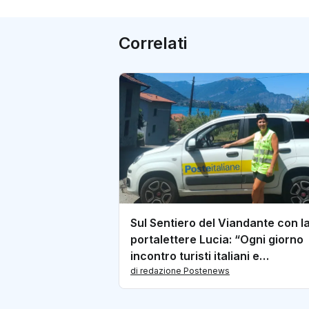
Correlati
Sul Sentiero del Viandante con l
portalettere Lucia: “Ogni giorno
incontro turisti italiani e
internazionali”
di redazione Postenews