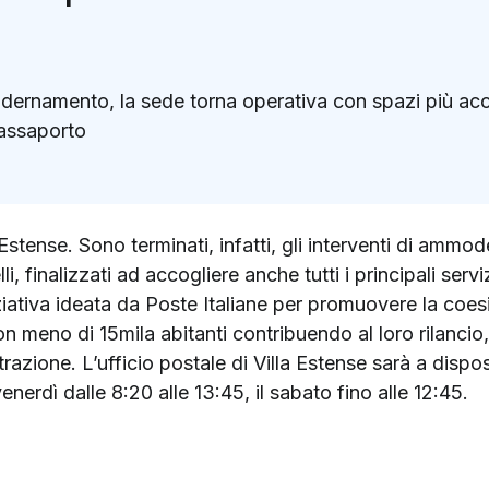
dernamento, la sede torna operativa con spazi più accog
passaporto
k
ter)
a Estense. Sono terminati, infatti, gli interventi di amm
i, finalizzati ad accogliere anche tutti i principali ser
niziativa ideata da Poste Italiane per promuovere la co
con meno di 15mila abitanti contribuendo al loro rilancio
azione. L’ufficio postale di Villa Estense sarà a disposi
enerdì dalle 8:20 alle 13:45, il sabato fino alle 12:45.