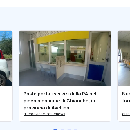
a
Poste porta i servizi della PA nel
Nuo
piccolo comune di Chianche, in
tor
provincia di Avellino
di redazione Postenews
di r