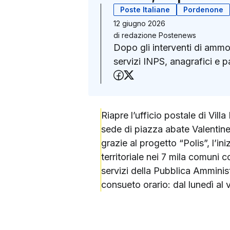
Poste Italiane
Pordenone
12 giugno 2026
di
redazione Postenews
Dopo gli interventi di ammo
servizi INPS, anagrafici e 
Condividi su Faceboo
Condividi su X (Twit
Riapre l’ufficio postale di Vill
sede di piazza abate Valentinell
grazie al progetto “Polis”, l’i
territoriale nei 7 mila comuni 
servizi della Pubblica Amministr
consueto orario: dal lunedì al v