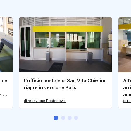
co e
L’ufficio postale di San Vito Chietino
All
riapre in versione Polis
arr
e di
amm
di redazione Postenews
di r