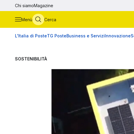
Vai al contenuto principale
Chi siamo
Magazine
Menù
Cerca
L'Italia di Poste
TG Poste
Business e Servizi
Innovazione
S
SOSTENIBILITÀ