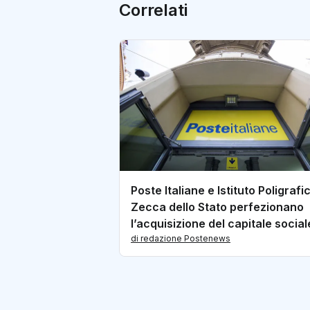
Correlati
Poste Italiane e Istituto Poligrafi
Zecca dello Stato perfezionano
l’acquisizione del capitale social
PagoPA
di redazione Postenews