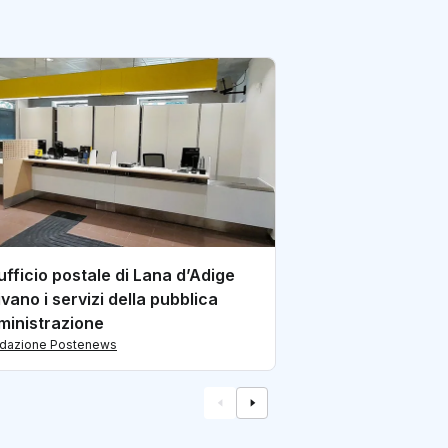
Panorama: con l’
TIM più autonomi
l’Italia
di redazione Postene
’ufficio postale di Lana d’Adige
ivano i servizi della pubblica
inistrazione
edazione Postenews