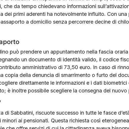
ti, che da tempo chiedevano informazioni sull’attivazion
a dei primi aderenti ha notevolmente influito. Con una 
il passaporto a domicilio senza percorrere decine di chi
saporto
ttadino può prendere un appuntamento nella fascia oraria
nsegnando un documento di identità valido, il codice fi
contributo amministrativo di 73,50 euro. In caso di rin
a copia della denuncia di smarrimento o furto del do
cogliere direttamente le informazioni e i dati biometrici 
mento; è inoltre possibile scegliere la consegna del nuov
”
za di Sabbatini, riscuote successo in tutte le fasce d’et
ai minori ai pensionati. Questa richiesta così eterogen
e che offre servizi di cui la cittadinanza aveva bisogn