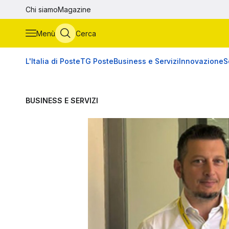
Vai al contenuto principale
Chi siamo
Magazine
Menù
Cerca
L'Italia di Poste
TG Poste
Business e Servizi
Innovazione
S
BUSINESS E SERVIZI