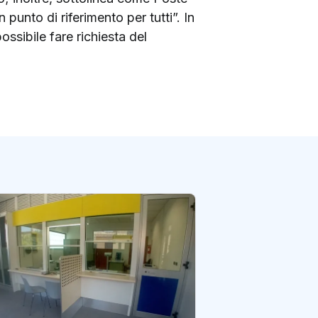
 punto di riferimento per tutti”. In
ossibile fare richiesta del
Nuoro: l’ufficio p
torna operativo i
di redazione Postene